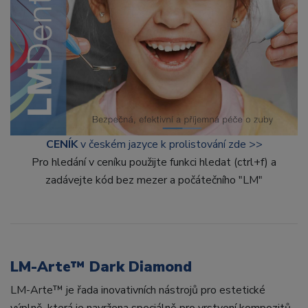
CENÍK
v českém jazyce k prolistování zde >>
Pro hledání v ceníku použijte funkci hledat (ctrl+f) a
zadávejte kód bez mezer a počátečního "LM"
LM-Arte™ Dark Diamond
LM-Arte™ je řada inovativních nástrojů pro estetické
výplně, která je navržena speciálně pro vrstvení kompozitů.