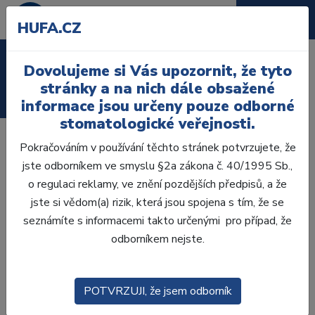
HUFA.CZ
Laboratoř
Dovolujeme si Vás upozornit, že tyto
stránky a na nich dále obsažené
Ordinace
informace jsou určeny pouze odborné
stomatologické veřejnosti.
Pokračováním v používání těchto stránek potvrzujete, že
Nástroje LM-ErgoSense Dark Diamond s nepřilnavou
jste odborníkem ve smyslu §2a zákona č. 40/1995 Sb.,
povrchovou úpravou umožňují snadné umisťování a
o regulaci reklamy, ve znění pozdějších předpisů, a že
konturování kompozitních pryskyřic. Diamantu podobný
jste si vědom(a) rizik, která jsou spojena s tím, že se
povrch zmenšuje přilnavost a umožňuje příjemnou a precizní
seznámíte s informacemi takto určenými pro případ, že
modelaci.
odborníkem nejste.
• Kondenzace a tvarování výplní bez lepení
• Povrch odolný proti poškrábání
• Snadno se čistí
POTVRZUJI, že jsem odborník
• Kontrastní s výplní a bez odlesků