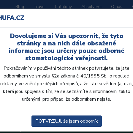
Blog
Travel
Katalogy
Absolventi
O nás
HUFA.CZ
ORATOŘ
AKČNÍ LETÁKY
VZDĚLÁVÁNÍ
Dovolujeme si Vás upozornit, že tyto
oje
stránky a na nich dále obsažené
informace jsou určeny pouze odborné
stomatologické veřejnosti.
Pokračováním v používání těchto stránek potvrzujete, že jste
odborníkem ve smyslu §2a zákona č. 40/1995 Sb., o regulaci
reklamy, ve znění pozdějších předpisů, a že jste si vědom(a) rizik,
která jsou spojena s tím, že se seznámíte s informacemi takto
určenými pro případ, že odborníkem nejste.
POTVRZUJI, že jsem odborník