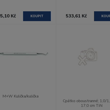
5,10 Kč
533,61 Kč
KOUPIT
KOU
M+W Kulička/kulička
Cpátko oboustranné; 1,0/1
17,0 cm TiN