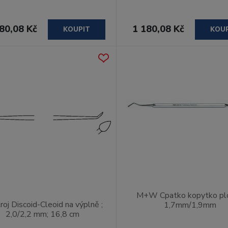
80,08 Kč
1 180,08 Kč
KOUPIT
KOU
M+W Cpatko kopytko pl
roj Discoid-Cleoid na výplně ;
1,7mm/1,9mm
2,0/2,2 mm; 16,8 cm