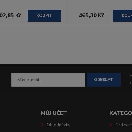
02,85 Kč
465,30 Kč
KOUPIT
KOU
V
ODESLAT
MŮJ ÚČET
KATEGO
Objednávky
Ordinac