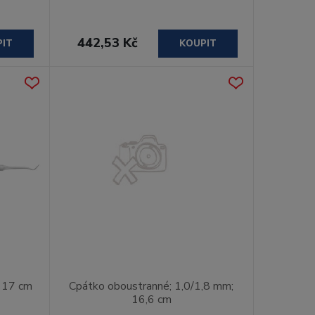
442,53 Kč
PIT
KOUPIT
; 17 cm
Cpátko oboustranné; 1,0/1,8 mm;
16,6 cm