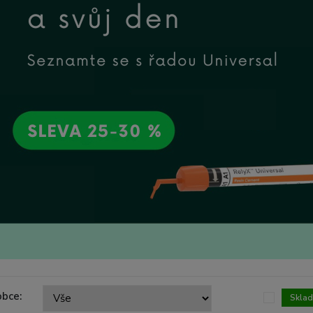
obce:
Skla