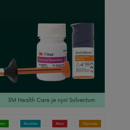
dem
Novinka
Akce
Výprodej