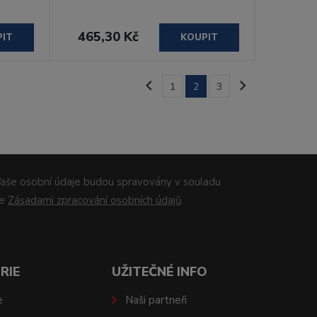
465,30 Kč
PIT
KOUPIT
1
2
3
aše osobní údaje budou spravovány v souladu
se
Zásadami zpracování osobních údajů
.
RIE
UŽITEČNÉ INFO
e
Naši partneři