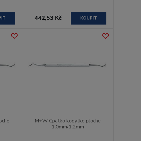
442,53 Kč
PIT
KOUPIT
oche
M+W Cpatko kopytko ploche
1,0mm/1,2mm