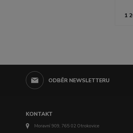
1 2
ODBĚR NEWSLETTERU
KONTAKT
Moravní 909, 765 02 Otrokovice