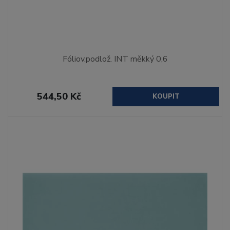
Fóliov.podlož. INT měkký 0,6
544,50 Kč
KOUPIT