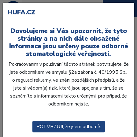
HUFA.CZ
Vosková modelace
Dovolujeme si Vás upozornit, že tyto
Úvod
Laboratoř
Vosková modelace
stránky a na nich dále obsažené
informace jsou určeny pouze odborné
stomatologické veřejnosti.
Pokračováním v používání těchto stránek potvrzujete, že
jste odborníkem ve smyslu §2a zákona č. 40/1995 Sb.,
Laboratoř
o regulaci reklamy, ve znění pozdějších předpisů, a že
jste si vědom(a) rizik, která jsou spojena s tím, že se
ZHOTOVENÍ MODELŮ
seznámíte s informacemi takto určenými pro případ, že
odborníkem nejste.
VOSKOVÁ MODELACE
MODELOVACÍ PRYSKYŘICE
POTVRZUJI, že jsem odborník
IZOLAČNÍ PROSTŘEDKY