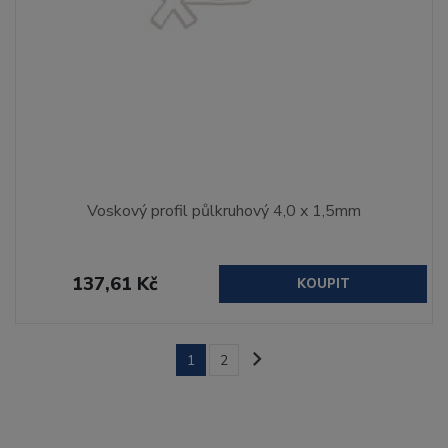
Voskový profil půlkruhový 4,0 x 1,5mm
137,61 Kč
KOUPIT
1
2