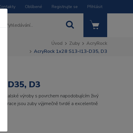
Kontakty
Oblíbené
Registrujte se
Přihlásit
Úvod
Zuby
AcryRock
AcryRock 1x28 S13-I13-D35, D3
3-D35, D3
by italské výroby s povrchem napodobujícím živý
 generace jsou zuby výjimečně tvrdé a excelentně