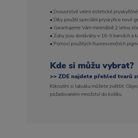
• Dvouvrstvé velmi estetické pryskyřičné
• Díky použití speciální pryskyřice nové 
• Garantujeme Vám minimálně 2 letou stabi
• Zuby jsou dodávány v 16-ti barvách a ka
• Pomocí použitých fluorescenčních pigme
Kde si můžu vybrat?
>>
ZDE najdete přehled tvarů zu
Kliknutím si tabulku můžete zvětšit. Obj
požadovaném množství do košíku