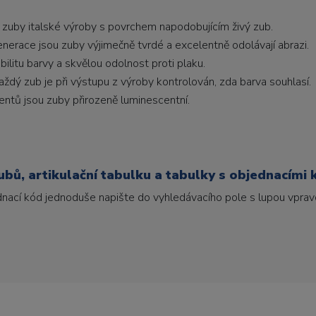
 zuby italské výroby s povrchem napodobujícím živý zub.
generace jsou zuby výjimečně tvrdé a excelentně odolávají abrazi.
litu barvy a skvělou odolnost proti plaku.
ždý zub je při výstupu z výroby kontrolován, zda barva souhlasí.
ntů jsou zuby přirozeně luminescentní.
bů, artikulační tabulku a tabulky s objednacími 
ednací kód jednoduše napište do vyhledávacího pole s lupou vpravo