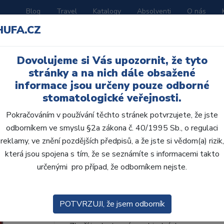
Blog
Travel
Katalogy
Absolventi
O nás
HUFA.CZ
ORATOŘ
AKČNÍ LETÁKY
VZDĚLÁVÁNÍ
Dovolujeme si Vás upozornit, že tyto
stránky a na nich dále obsažené
informace jsou určeny pouze odborné
stomatologické veřejnosti.
Pokračováním v používání těchto stránek potvrzujete, že jste
odborníkem ve smyslu §2a zákona č. 40/1995 Sb., o regulaci
AcryRock 1x28 S13-I1
reklamy, ve znění pozdějších předpisů, a že jste si vědom(a) rizik,
která jsou spojena s tím, že se seznámíte s informacemi takto
• Dvouvrstvé velmi estetické pryskyřičné zu
určenými pro případ, že odborníkem nejste.
zub.• Díky použití speciální pryskyřice nové
odolávají abr...
ZOBRAZIT VÍCE
POTVRZUJI, že jsem odborník
Kód produktu: 803014