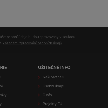
aše osobní údaje budou spravovány v souladu
se
Zásadami zpracování osobních údajů
.
RIE
UŽITEČNÉ INFO
e
Naši partneři
oř
Osobní údaje
táky
O nás
y
Projekty EU