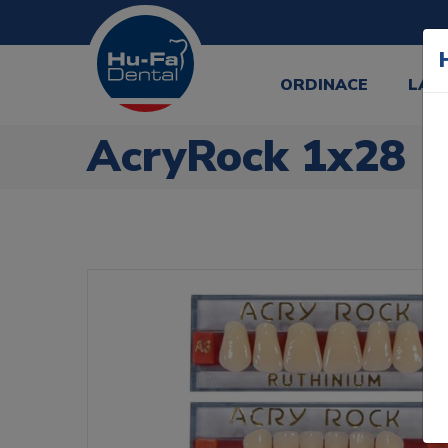
ORDINACE
LAB
AcryRock 1x28