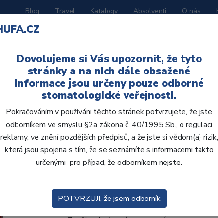
Blog
Travel
Katalogy
Absolventi
O nás
HUFA.CZ
ORATOŘ
AKČNÍ LETÁKY
VZDĚLÁVÁNÍ
Dovolujeme si Vás upozornit, že tyto
ní H
stránky a na nich dále obsažené
informace jsou určeny pouze odborné
stomatologické veřejnosti.
Pokračováním v používání těchto stránek potvrzujete, že jste
odborníkem ve smyslu §2a zákona č. 40/1995 Sb., o regulaci
AcryRock frontální H 6
reklamy, ve znění pozdějších předpisů, a že jste si vědom(a) rizik,
která jsou spojena s tím, že se seznámíte s informacemi takto
• Dvouvrstvé velmi estetické pryskyřičné zu
určenými pro případ, že odborníkem nejste.
zub.• Díky použití speciální pryskyřice nové
odolávají abr...
ZOBRAZIT VÍCE
POTVRZUJI, že jsem odborník
Kód produktu: 801473