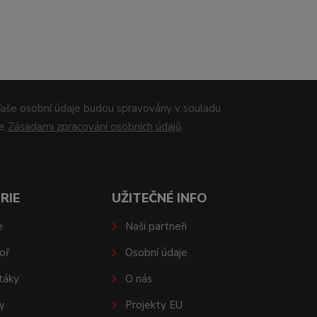
aše osobní údaje budou spravovány v souladu
se
Zásadami zpracování osobních údajů
.
RIE
UŽITEČNÉ INFO
e
Naši partneři
oř
Osobní údaje
táky
O nás
y
Projekty EU