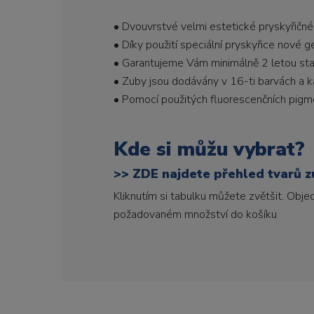
• Dvouvrstvé velmi estetické pryskyřičné
• Díky použití speciální pryskyřice nové 
• Garantujeme Vám minimálně 2 letou stabi
• Zuby jsou dodávány v 16-ti barvách a ka
• Pomocí použitých fluorescenčních pigme
Kde si můžu vybrat?
>>
ZDE najdete přehled tvarů zu
Kliknutím si tabulku můžete zvětšit. Obj
požadovaném množství do košíku