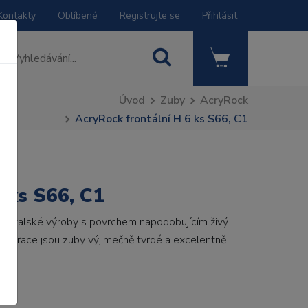
Kontakty
Oblíbené
Registrujte se
Přihlásit
Úvod
Zuby
AcryRock
AcryRock frontální H 6 ks S66, C1
 ks S66, C1
by italské výroby s povrchem napodobujícím živý
 generace jsou zuby výjimečně tvrdé a excelentně