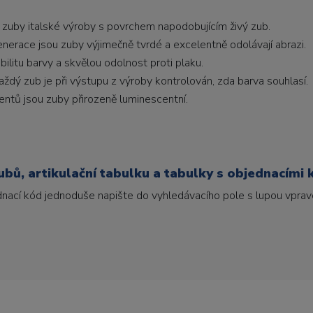
 zuby italské výroby s povrchem napodobujícím živý zub.
generace jsou zuby výjimečně tvrdé a excelentně odolávají abrazi.
litu barvy a skvělou odolnost proti plaku.
ždý zub je při výstupu z výroby kontrolován, zda barva souhlasí.
ntů jsou zuby přirozeně luminescentní.
bů, artikulační tabulku a tabulky s objednacími 
ednací kód jednoduše napište do vyhledávacího pole s lupou vpravo