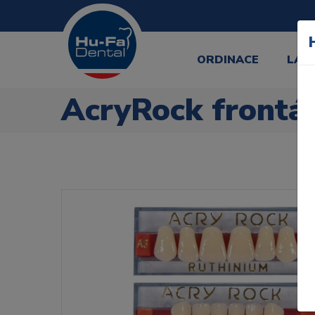
ORDINACE
LAB
AcryRock frontál