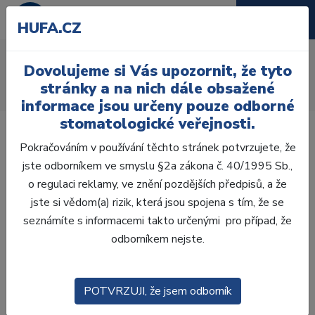
HUFA.CZ
AcryRock 1x28
Dovolujeme si Vás upozornit, že tyto
Úvod
Zuby
AcryRock
stránky a na nich dále obsažené
AcryRock 1x28 S38-I38-D43, B4
informace jsou určeny pouze odborné
stomatologické veřejnosti.
Pokračováním v používání těchto stránek potvrzujete, že
jste odborníkem ve smyslu §2a zákona č. 40/1995 Sb.,
o regulaci reklamy, ve znění pozdějších předpisů, a že
jste si vědom(a) rizik, která jsou spojena s tím, že se
seznámíte s informacemi takto určenými pro případ, že
odborníkem nejste.
POTVRZUJI, že jsem odborník