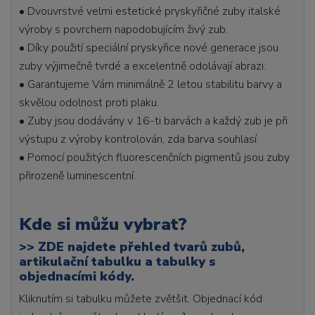
• Dvouvrstvé velmi estetické pryskyřičné zuby italské
výroby s povrchem napodobujícím živý zub.
• Díky použití speciální pryskyřice nové generace jsou
zuby výjimečně tvrdé a excelentně odolávají abrazi.
• Garantujeme Vám minimálně 2 letou stabilitu barvy a
skvělou odolnost proti plaku.
• Zuby jsou dodávány v 16-ti barvách a každý zub je při
výstupu z výroby kontrolován, zda barva souhlasí.
• Pomocí použitých fluorescenčních pigmentů jsou zuby
přirozeně luminescentní.
Kde si můžu vybrat?
>>
ZDE najdete přehled tvarů zubů,
artikulační tabulku a tabulky s
objednacími kódy.
Kliknutím si tabulku můžete zvětšit. Objednací kód