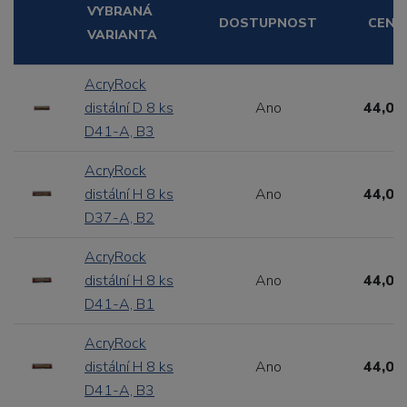
VYBRANÁ
DOSTUPNOST
CENA
VARIANTA
AcryRock
distální D 8 ks
Ano
44,00
D41-A, B3
AcryRock
distální H 8 ks
Ano
44,00
D37-A, B2
AcryRock
distální H 8 ks
Ano
44,00
D41-A, B1
AcryRock
distální H 8 ks
Ano
44,00
D41-A, B3