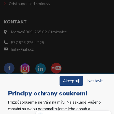
Odstoupení od smlouvy
KONTAKT
Moravní 909, 765 02 Otrokovice
577 926 226 - 229
hufa@hufa.cz
Akceptuji
Nastavit
Principy ochrany soukromí
Přizpůsobujeme se Vám na míru. Na základě Vašeho
Copyright © 2022 Hu-Fa Dental a.s. Všechna práva
chování na webu personalizujeme jeho obsah a
vyhrazena.
Potřebujete poradit?
Zeptejte se našeho