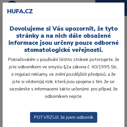
HUFA.CZ
AcryRock frontální H
Dovolujeme si Vás upozornit, že tyto
Úvod
Zuby
AcryRock
stránky a na nich dále obsažené
AcryRock frontální H 6 ks S26, A4
informace jsou určeny pouze odborné
stomatologické veřejnosti.
Pokračováním v používání těchto stránek potvrzujete, že
jste odborníkem ve smyslu §2a zákona č. 40/1995 Sb.,
o regulaci reklamy, ve znění pozdějších předpisů, a že
jste si vědom(a) rizik, která jsou spojena s tím, že se
seznámíte s informacemi takto určenými pro případ, že
odborníkem nejste.
POTVRZUJI, že jsem odborník