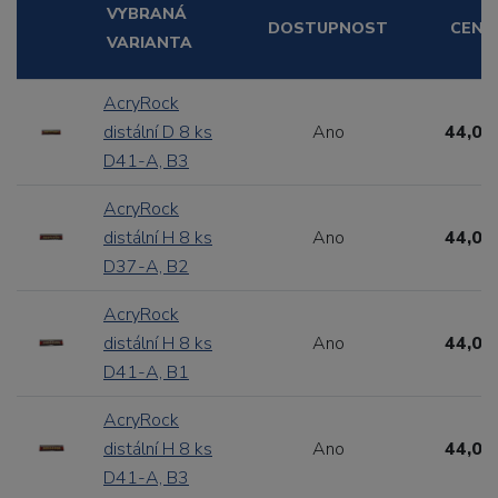
VYBRANÁ
DOSTUPNOST
CENA
VARIANTA
AcryRock
distální D 8 ks
Ano
44,00
D41-A, B3
AcryRock
distální H 8 ks
Ano
44,00
D37-A, B2
AcryRock
distální H 8 ks
Ano
44,00
D41-A, B1
AcryRock
distální H 8 ks
Ano
44,00
D41-A, B3