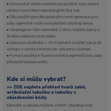
• Dvouvrstvé velmi estetické pryskyřičné zuby italské
výroby s povrchem napodobujícím živý zub.
• Díky použití speciální pryskyřice nové generace jsou
zuby výjimečně tvrdé a excelentně odolávají abrazi.
• Garantujeme Vám minimálně 2 letou stabilitu barvy a
skvělou odolnost proti plaku.
• Zuby jsou dodávány v 16-ti barvách a každý zub je při
výstupu z výroby kontrolován, zda barva souhlasí.
• Pomocí použitých fluorescenčních pigmentů jsou zuby
přirozeně luminescentní.
Kde si můžu vybrat?
>>
ZDE najdete přehled tvarů zubů,
artikulační tabulku a tabulky s
objednacími kódy.
Kliknutím si tabulku můžete zvětšit. Objednací kód