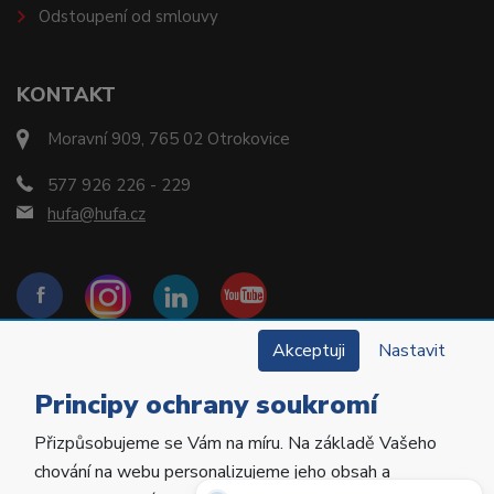
Odstoupení od smlouvy
KONTAKT
Moravní 909, 765 02 Otrokovice
577 926 226 - 229
hufa@hufa.cz
Akceptuji
Nastavit
Principy ochrany soukromí
Přizpůsobujeme se Vám na míru. Na základě Vašeho
Copyright © 2022 Hu-Fa Dental a.s. Všechna práva
chování na webu personalizujeme jeho obsah a
vyhrazena.