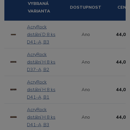
VYBRANÁ
DOSTUPNOST
CENA
VARIANTA
AcryRock
distální D 8 ks
Ano
44,00
D41-A, B3
AcryRock
distální H 8 ks
Ano
44,00
D37-A, B2
AcryRock
distální H 8 ks
Ano
44,00
D41-A, B1
AcryRock
distální H 8 ks
Ano
44,00
D41-A, B3