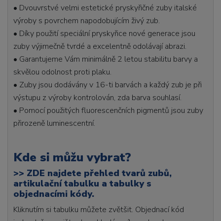
• Dvouvrstvé velmi estetické pryskyřičné zuby italské
výroby s povrchem napodobujícím živý zub.
• Díky použití speciální pryskyřice nové generace jsou
zuby výjimečně tvrdé a excelentně odolávají abrazi.
• Garantujeme Vám minimálně 2 letou stabilitu barvy a
skvělou odolnost proti plaku.
• Zuby jsou dodávány v 16-ti barvách a každý zub je při
výstupu z výroby kontrolován, zda barva souhlasí.
• Pomocí použitých fluorescenčních pigmentů jsou zuby
přirozeně luminescentní.
Kde si můžu vybrat?
>>
ZDE najdete přehled tvarů zubů,
artikulační tabulku a tabulky s
objednacími kódy.
Kliknutím si tabulku můžete zvětšit. Objednací kód