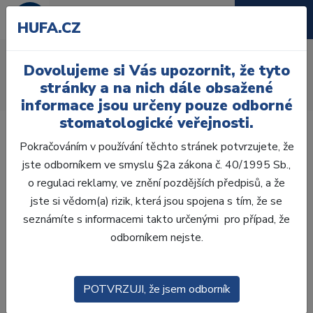
HUFA.CZ
AcryRock frontální D
Dovolujeme si Vás upozornit, že tyto
Úvod
Zuby
AcryRock
stránky a na nich dále obsažené
AcryRock frontální D 6 ks I18, D4
informace jsou určeny pouze odborné
stomatologické veřejnosti.
Pokračováním v používání těchto stránek potvrzujete, že
jste odborníkem ve smyslu §2a zákona č. 40/1995 Sb.,
o regulaci reklamy, ve znění pozdějších předpisů, a že
jste si vědom(a) rizik, která jsou spojena s tím, že se
seznámíte s informacemi takto určenými pro případ, že
odborníkem nejste.
POTVRZUJI, že jsem odborník