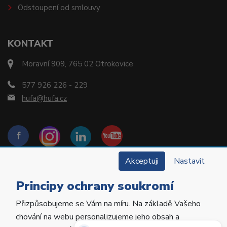
Odstoupení od smlouvy
KONTAKT
Moravní 909, 765 02 Otrokovice
577 926 226 - 229
hufa@hufa.cz
Akceptuji
Nastavit
Principy ochrany soukromí
Přizpůsobujeme se Vám na míru. Na základě Vašeho
Copyright © 2022 Hu-Fa Dental a.s. Všechna práva
chování na webu personalizujeme jeho obsah a
vyhrazena.
Potřebujete poradit?
Zeptejte se našeho