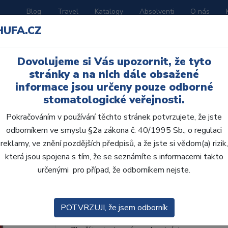
Blog
Travel
Katalogy
Absolventi
O nás
HUFA.CZ
ORATOŘ
AKČNÍ LETÁKY
VZDĚLÁVÁNÍ
Dovolujeme si Vás upozornit, že tyto
ní D
stránky a na nich dále obsažené
informace jsou určeny pouze odborné
stomatologické veřejnosti.
Pokračováním v používání těchto stránek potvrzujete, že jste
odborníkem ve smyslu §2a zákona č. 40/1995 Sb., o regulaci
AcryRock frontální D 6
reklamy, ve znění pozdějších předpisů, a že jste si vědom(a) rizik,
která jsou spojena s tím, že se seznámíte s informacemi takto
• Dvouvrstvé velmi estetické pryskyřičné zu
určenými pro případ, že odborníkem nejste.
zub.• Díky použití speciální pryskyřice nové
odolávají abr...
ZOBRAZIT VÍCE
POTVRZUJI, že jsem odborník
Kód produktu: 801806