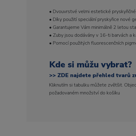
• Dvouvrstvé velmi estetické pryskyřičné
• Díky použití speciální pryskyřice nové 
• Garantujeme Vám minimálně 2 letou stabi
• Zuby jsou dodávány v 16-ti barvách a ka
• Pomocí použitých fluorescenčních pigme
Kde si můžu vybrat?
>>
ZDE najdete přehled tvarů zu
Kliknutím si tabulku můžete zvětšit. Obj
požadovaném množství do košíku