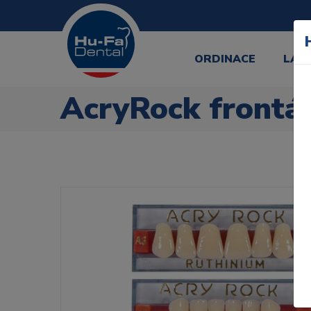
ORDINACE
LAB
AcryRock frontál