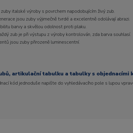
 zuby italské výroby s povrchem napodobujícím živý zub.
generace jsou zuby výjimečně tvrdé a excelentně odolávají abrazi.
litu barvy a skvělou odolnost proti plaku.
ždý zub je při výstupu z výroby kontrolován, zda barva souhlasí.
ntů jsou zuby přirozeně luminescentní.
bů, artikulační tabulku a tabulky s objednacími 
ednací kód jednoduše napište do vyhledávacího pole s lupou vpravo