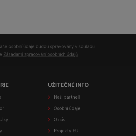
aše osobní údaje budou spravovány v souladu
se
Zásadami zpracování osobních údajů
.
RIE
UŽITEČNÉ INFO
e
Naši partneři
oř
Osobní údaje
táky
O nás
y
Projekty EU