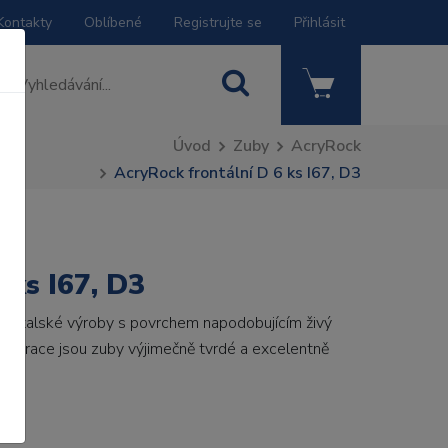
Kontakty
Oblíbené
Registrujte se
Přihlásit
Úvod
Zuby
AcryRock
AcryRock frontální D 6 ks I67, D3
 ks I67, D3
by italské výroby s povrchem napodobujícím živý
 generace jsou zuby výjimečně tvrdé a excelentně