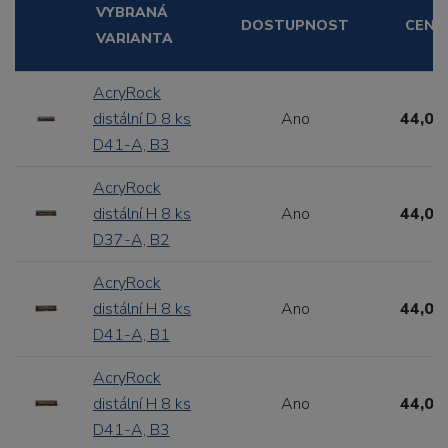
VYBRANÁ
DOSTUPNOST
CENA
VARIANTA
AcryRock
distální D 8 ks
Ano
44,00
D41-A, B3
AcryRock
distální H 8 ks
Ano
44,00
D37-A, B2
AcryRock
distální H 8 ks
Ano
44,00
D41-A, B1
AcryRock
distální H 8 ks
Ano
44,00
D41-A, B3