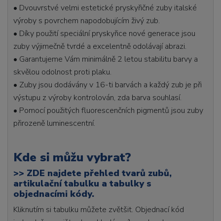
• Dvouvrstvé velmi estetické pryskyřičné zuby italské
výroby s povrchem napodobujícím živý zub.
• Díky použití speciální pryskyřice nové generace jsou
zuby výjimečně tvrdé a excelentně odolávají abrazi.
• Garantujeme Vám minimálně 2 letou stabilitu barvy a
skvělou odolnost proti plaku.
• Zuby jsou dodávány v 16-ti barvách a každý zub je při
výstupu z výroby kontrolován, zda barva souhlasí.
• Pomocí použitých fluorescenčních pigmentů jsou zuby
přirozeně luminescentní.
Kde si můžu vybrat?
>>
ZDE najdete přehled tvarů zubů,
artikulační tabulku a tabulky s
objednacími kódy.
Kliknutím si tabulku můžete zvětšit. Objednací kód