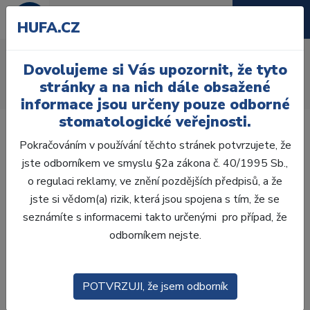
HUFA.CZ
AcryRock frontální H
Dovolujeme si Vás upozornit, že tyto
Úvod
Zuby
AcryRock
stránky a na nich dále obsažené
AcryRock frontální H 6 ks S56, A3
informace jsou určeny pouze odborné
stomatologické veřejnosti.
Pokračováním v používání těchto stránek potvrzujete, že
jste odborníkem ve smyslu §2a zákona č. 40/1995 Sb.,
o regulaci reklamy, ve znění pozdějších předpisů, a že
jste si vědom(a) rizik, která jsou spojena s tím, že se
seznámíte s informacemi takto určenými pro případ, že
odborníkem nejste.
POTVRZUJI, že jsem odborník