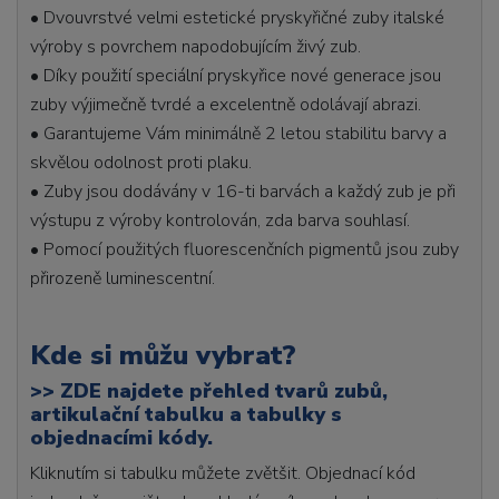
• Dvouvrstvé velmi estetické pryskyřičné zuby italské
výroby s povrchem napodobujícím živý zub.
• Díky použití speciální pryskyřice nové generace jsou
zuby výjimečně tvrdé a excelentně odolávají abrazi.
• Garantujeme Vám minimálně 2 letou stabilitu barvy a
skvělou odolnost proti plaku.
• Zuby jsou dodávány v 16-ti barvách a každý zub je při
výstupu z výroby kontrolován, zda barva souhlasí.
• Pomocí použitých fluorescenčních pigmentů jsou zuby
přirozeně luminescentní.
Kde si můžu vybrat?
>>
ZDE najdete přehled tvarů zubů,
artikulační tabulku a tabulky s
objednacími kódy.
Kliknutím si tabulku můžete zvětšit. Objednací kód