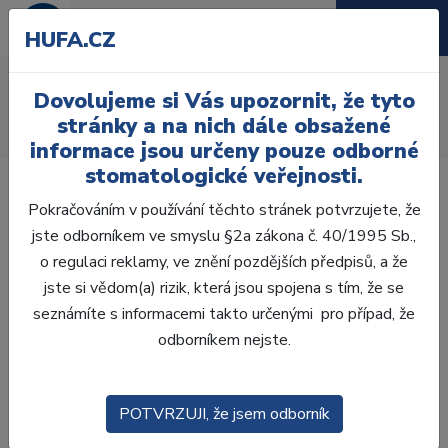
HUFA.CZ
AcryRock 1x28
Dovolujeme si Vás upozornit, že tyto
Úvod
Zuby
AcryRock
stránky a na nich dále obsažené
AcryRock 1x28 S60-I60-D33, C2
informace jsou určeny pouze odborné
stomatologické veřejnosti.
Pokračováním v používání těchto stránek potvrzujete, že
jste odborníkem ve smyslu §2a zákona č. 40/1995 Sb.,
o regulaci reklamy, ve znění pozdějších předpisů, a že
jste si vědom(a) rizik, která jsou spojena s tím, že se
seznámíte s informacemi takto určenými pro případ, že
odborníkem nejste.
POTVRZUJI, že jsem odborník