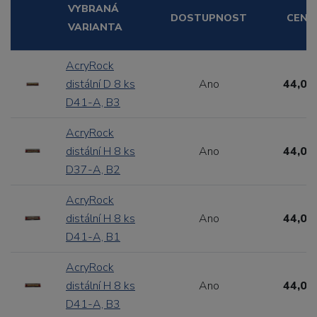
VYBRANÁ
DOSTUPNOST
CENA
VARIANTA
AcryRock
distální D 8 ks
Ano
44,00
D41-A, B3
AcryRock
distální H 8 ks
Ano
44,00
D37-A, B2
AcryRock
distální H 8 ks
Ano
44,00
D41-A, B1
AcryRock
distální H 8 ks
Ano
44,00
D41-A, B3