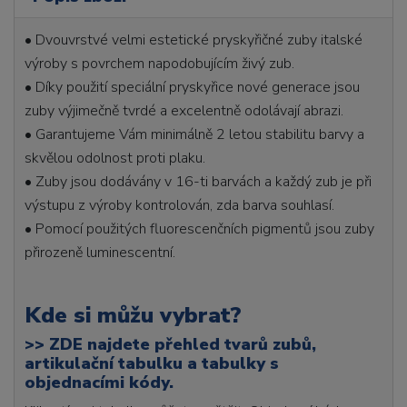
• Dvouvrstvé velmi estetické pryskyřičné zuby italské
výroby s povrchem napodobujícím živý zub.
• Díky použití speciální pryskyřice nové generace jsou
zuby výjimečně tvrdé a excelentně odolávají abrazi.
• Garantujeme Vám minimálně 2 letou stabilitu barvy a
skvělou odolnost proti plaku.
• Zuby jsou dodávány v 16-ti barvách a každý zub je při
výstupu z výroby kontrolován, zda barva souhlasí.
• Pomocí použitých fluorescenčních pigmentů jsou zuby
přirozeně luminescentní.
Kde si můžu vybrat?
>>
ZDE najdete přehled tvarů zubů,
artikulační tabulku a tabulky s
objednacími kódy.