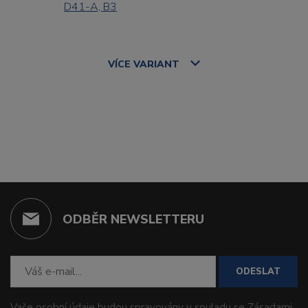
D41-A, B3
VÍCE
VARIANT
ODBĚR NEWSLETTERU
ODESLAT
Vaše osobní údaje budou spravovány v souladu se
Zásadami