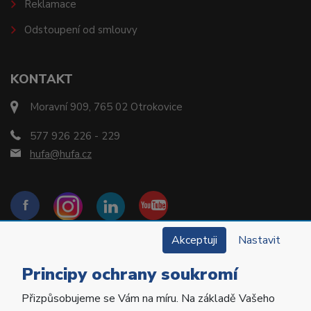
Reklamace
Odstoupení od smlouvy
KONTAKT
Moravní 909, 765 02 Otrokovice
577 926 226 - 229
hufa@hufa.cz
Akceptuji
Nastavit
Principy ochrany soukromí
Přizpůsobujeme se Vám na míru. Na základě Vašeho
Copyright © 2022 Hu-Fa Dental a.s. Všechna práva