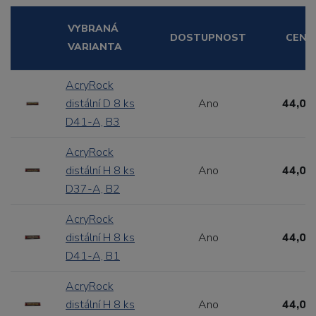
VYBRANÁ
DOSTUPNOST
CENA
VARIANTA
AcryRock
distální D 8 ks
Ano
44,00
D41-A, B3
AcryRock
distální H 8 ks
Ano
44,00
D37-A, B2
AcryRock
distální H 8 ks
Ano
44,00
D41-A, B1
AcryRock
distální H 8 ks
Ano
44,00