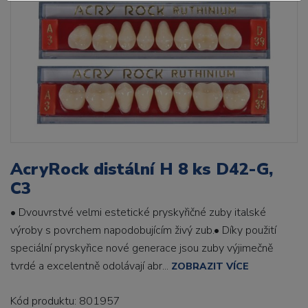
AcryRock distální H 8 ks D42-G,
C3
• Dvouvrstvé velmi estetické pryskyřičné zuby italské
výroby s povrchem napodobujícím živý zub.• Díky použití
speciální pryskyřice nové generace jsou zuby výjimečně
tvrdé a excelentně odolávají abr...
ZOBRAZIT VÍCE
Kód produktu: 801957