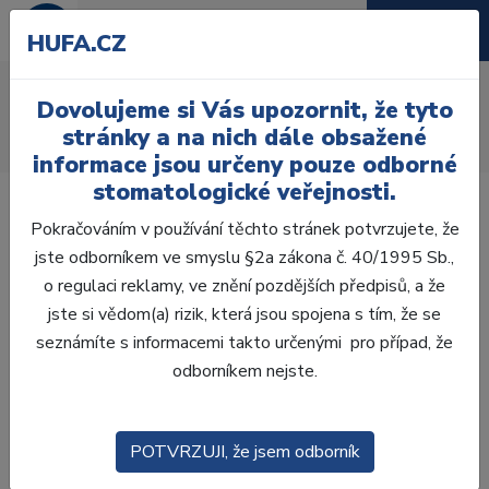
HUFA.CZ
AcryRock distální H
Dovolujeme si Vás upozornit, že tyto
Úvod
Zuby
AcryRock
stránky a na nich dále obsažené
AcryRock distální H 8 ks D42-G, C3
informace jsou určeny pouze odborné
stomatologické veřejnosti.
Pokračováním v používání těchto stránek potvrzujete, že
jste odborníkem ve smyslu §2a zákona č. 40/1995 Sb.,
o regulaci reklamy, ve znění pozdějších předpisů, a že
jste si vědom(a) rizik, která jsou spojena s tím, že se
seznámíte s informacemi takto určenými pro případ, že
odborníkem nejste.
POTVRZUJI, že jsem odborník