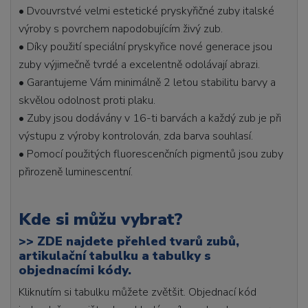
• Dvouvrstvé velmi estetické pryskyřičné zuby italské
výroby s povrchem napodobujícím živý zub.
• Díky použití speciální pryskyřice nové generace jsou
zuby výjimečně tvrdé a excelentně odolávají abrazi.
• Garantujeme Vám minimálně 2 letou stabilitu barvy a
skvělou odolnost proti plaku.
• Zuby jsou dodávány v 16-ti barvách a každý zub je při
výstupu z výroby kontrolován, zda barva souhlasí.
• Pomocí použitých fluorescenčních pigmentů jsou zuby
přirozeně luminescentní.
Kde si můžu vybrat?
>>
ZDE najdete přehled tvarů zubů,
artikulační tabulku a tabulky s
objednacími kódy.
Kliknutím si tabulku můžete zvětšit. Objednací kód