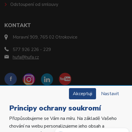
Odstoupení od smlouvy
KONTAKT
Moravní 909, 765 02 Otrokovice
577 926 226 - 229
hufa@hufa.cz
Akceptuji
Nastavit
Principy ochrany soukromí
Přizpůsobujeme se Vám na míru. Na základě Vašeho
Copyright © 2022 Hu-Fa Dental a.s. Všechna práva
chování na webu personalizujeme jeho obsah a
vyhrazena.