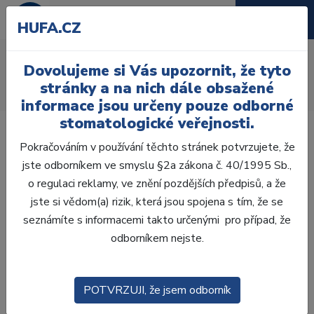
HUFA.CZ
AcryRock 1x28
Dovolujeme si Vás upozornit, že tyto
Úvod
Zuby
AcryRock
stránky a na nich dále obsažené
AcryRock 1x28 S61-I61-D42, C1
informace jsou určeny pouze odborné
stomatologické veřejnosti.
Pokračováním v používání těchto stránek potvrzujete, že
jste odborníkem ve smyslu §2a zákona č. 40/1995 Sb.,
o regulaci reklamy, ve znění pozdějších předpisů, a že
jste si vědom(a) rizik, která jsou spojena s tím, že se
seznámíte s informacemi takto určenými pro případ, že
odborníkem nejste.
POTVRZUJI, že jsem odborník