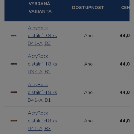
VYBRANÁ
DOSTUPNOST
CENA
VARIANTA
AcryRock
distální D 8 ks
Ano
44,00
D41-A, B3
AcryRock
distální H 8 ks
Ano
44,00
D37-A, B2
AcryRock
distální H 8 ks
Ano
44,00
D41-A, B1
AcryRock
distální H 8 ks
Ano
44,00
D41-A, B3