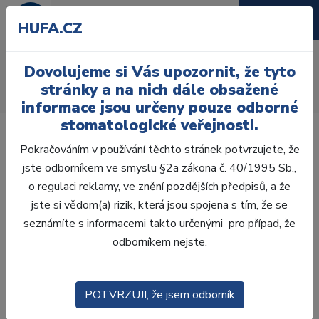
HUFA.CZ
AcryRock 1x28
Dovolujeme si Vás upozornit, že tyto
Úvod
Zuby
AcryRock
stránky a na nich dále obsažené
AcryRock 1x28 S40-I40-D42, A2
informace jsou určeny pouze odborné
stomatologické veřejnosti.
Pokračováním v používání těchto stránek potvrzujete, že
jste odborníkem ve smyslu §2a zákona č. 40/1995 Sb.,
o regulaci reklamy, ve znění pozdějších předpisů, a že
jste si vědom(a) rizik, která jsou spojena s tím, že se
seznámíte s informacemi takto určenými pro případ, že
odborníkem nejste.
POTVRZUJI, že jsem odborník