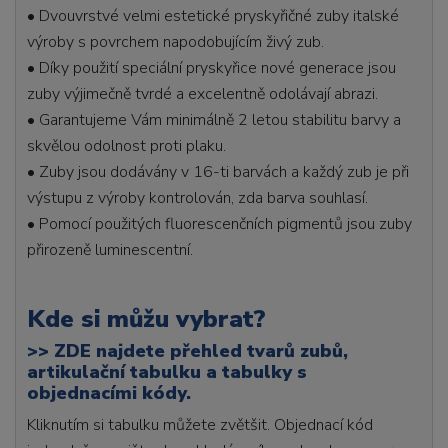
• Dvouvrstvé velmi estetické pryskyřičné zuby italské
výroby s povrchem napodobujícím živý zub.
• Díky použití speciální pryskyřice nové generace jsou
zuby výjimečně tvrdé a excelentně odolávají abrazi.
• Garantujeme Vám minimálně 2 letou stabilitu barvy a
skvělou odolnost proti plaku.
• Zuby jsou dodávány v 16-ti barvách a každý zub je při
výstupu z výroby kontrolován, zda barva souhlasí.
• Pomocí použitých fluorescenčních pigmentů jsou zuby
přirozeně luminescentní.
Kde si můžu vybrat?
>>
ZDE najdete přehled tvarů zubů,
artikulační tabulku a tabulky s
objednacími kódy.
Kliknutím si tabulku můžete zvětšit. Objednací kód