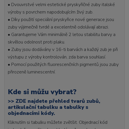
• Dvouvrstvé velmi estetické pryskyřičné zuby italské
výroby s povrchem napodobujícím živý zub.
• Díky použití speciální pryskyřice nové generace jsou
zuby výjimečně tvrdé a excelentně odolávají abrazi.
• Garantujeme Vám minimálně 2 letou stabilitu barvy a
skvělou odolnost proti plaku.
• Zuby jsou dodávány v 16-ti barvách a každý zub je při
výstupu z výroby kontrolován, zda barva souhlasí.
• Pomocí použitých fluorescenčních pigmentů jsou zuby
přirozeně luminescentní.
Kde si můžu vybrat?
>>
ZDE najdete přehled tvarů zubů,
artikulační tabulku a tabulky s
objednacími kódy.
Kliknutím si tabulku můžete zvětšit. Objednací kód