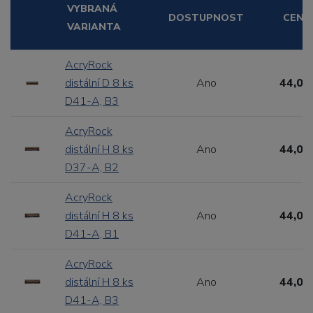
VYBRANÁ
DOSTUPNOST
CENA
VARIANTA
AcryRock
distální D 8 ks
Ano
44,00
D41-A, B3
AcryRock
distální H 8 ks
Ano
44,00
D37-A, B2
AcryRock
distální H 8 ks
Ano
44,00
D41-A, B1
AcryRock
distální H 8 ks
Ano
44,00
D41-A, B3