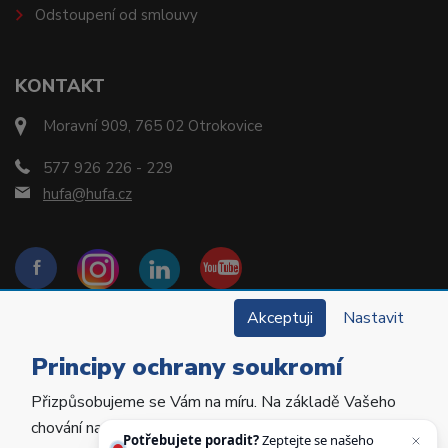
Odstoupení od smlouvy
KONTAKT
Moravní 909, 765 02 Otrokovice
577 926 226 - 229
hufa@hufa.cz
Akceptuji
Nastavit
Principy ochrany soukromí
Přizpůsobujeme se Vám na míru. Na základě Vašeho
Copyright © 2022 Hu-Fa Dental a.s. Všechna práva
chování na webu personalizujeme jeho obsah a
vyhrazena.
Potřebujete poradit?
Zeptejte se našeho