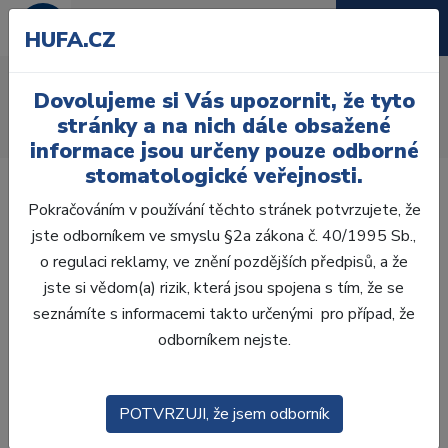
HUFA.CZ
AcryRock frontální D
Dovolujeme si Vás upozornit, že tyto
Úvod
Zuby
AcryRock
stránky a na nich dále obsažené
AcryRock frontální D 6 ks I41, A4
informace jsou určeny pouze odborné
stomatologické veřejnosti.
Pokračováním v používání těchto stránek potvrzujete, že
jste odborníkem ve smyslu §2a zákona č. 40/1995 Sb.,
o regulaci reklamy, ve znění pozdějších předpisů, a že
jste si vědom(a) rizik, která jsou spojena s tím, že se
seznámíte s informacemi takto určenými pro případ, že
odborníkem nejste.
POTVRZUJI, že jsem odborník