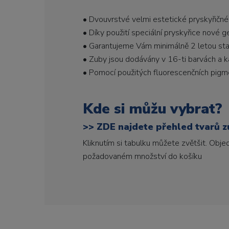
• Dvouvrstvé velmi estetické pryskyřičné
• Díky použití speciální pryskyřice nové 
• Garantujeme Vám minimálně 2 letou stabi
• Zuby jsou dodávány v 16-ti barvách a ka
• Pomocí použitých fluorescenčních pigme
Kde si můžu vybrat?
>>
ZDE najdete přehled tvarů zu
Kliknutím si tabulku můžete zvětšit. Obj
požadovaném množství do košíku