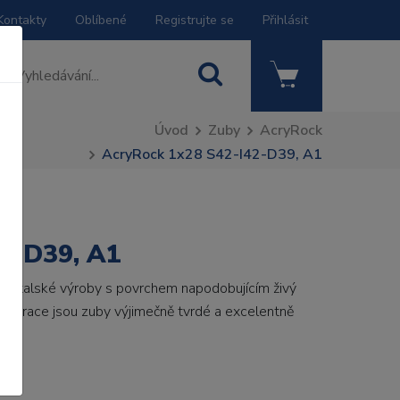
Kontakty
Oblíbené
Registrujte se
Přihlásit
Úvod
Zuby
AcryRock
AcryRock 1x28 S42-I42-D39, A1
2-D39, A1
by italské výroby s povrchem napodobujícím živý
 generace jsou zuby výjimečně tvrdé a excelentně