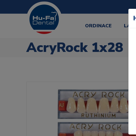
ORDINACE
LAB
AcryRock 1x28