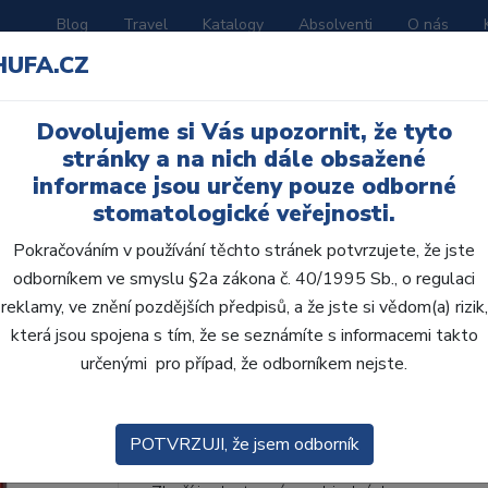
Blog
Travel
Katalogy
Absolventi
O nás
HUFA.CZ
ORATOŘ
AKČNÍ LETÁKY
VZDĚLÁVÁNÍ
Dovolujeme si Vás upozornit, že tyto
stránky a na nich dále obsažené
informace jsou určeny pouze odborné
stomatologické veřejnosti.
Pokračováním v používání těchto stránek potvrzujete, že jste
odborníkem ve smyslu §2a zákona č. 40/1995 Sb., o regulaci
AcryRock 1x28 S42-I4
reklamy, ve znění pozdějších předpisů, a že jste si vědom(a) rizik,
která jsou spojena s tím, že se seznámíte s informacemi takto
• Dvouvrstvé velmi estetické pryskyřičné zu
určenými pro případ, že odborníkem nejste.
zub.• Díky použití speciální pryskyřice nové
odolávají abr...
ZOBRAZIT VÍCE
POTVRZUJI, že jsem odborník
Kód produktu: 803400