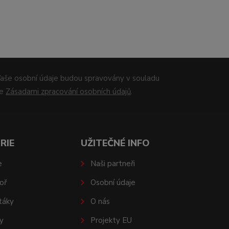
aše osobní údaje budou spravovány v souladu
se
Zásadami zpracování osobních údajů
.
RIE
UŽITEČNÉ INFO
e
Naši partneři
oř
Osobní údaje
táky
O nás
y
Projekty EU