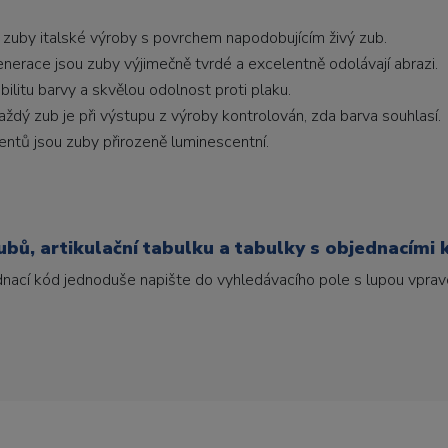
 zuby italské výroby s povrchem napodobujícím živý zub.
generace jsou zuby výjimečně tvrdé a excelentně odolávají abrazi.
litu barvy a skvělou odolnost proti plaku.
ždý zub je při výstupu z výroby kontrolován, zda barva souhlasí.
ntů jsou zuby přirozeně luminescentní.
bů, artikulační tabulku a tabulky s objednacími 
ednací kód jednoduše napište do vyhledávacího pole s lupou vpravo