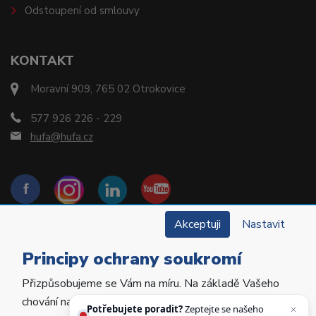
Odstoupení od smlouvy
KONTAKT
Moravní 909, 765 02 Otrokovice
577 926 226 - 229
hufa@hufa.cz
Akceptuji
Nastavit
Principy ochrany soukromí
Přizpůsobujeme se Vám na míru. Na základě Vašeho
Copyright © 2022 Hu-Fa Dental a.s. Všechna práva
chování na webu personalizujeme jeho obsah a
vyhrazena.
Potřebujete poradit?
Zeptejte se našeho