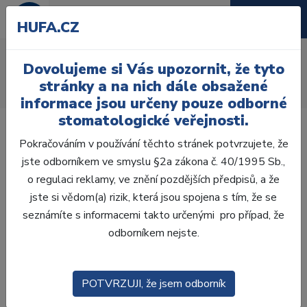
HUFA.CZ
AcryRock frontální D
Dovolujeme si Vás upozornit, že tyto
Úvod
Zuby
AcryRock
stránky a na nich dále obsažené
AcryRock frontální D 6 ks I37, D3
informace jsou určeny pouze odborné
stomatologické veřejnosti.
Pokračováním v používání těchto stránek potvrzujete, že
jste odborníkem ve smyslu §2a zákona č. 40/1995 Sb.,
o regulaci reklamy, ve znění pozdějších předpisů, a že
Akce -44 %
Výprodej
jste si vědom(a) rizik, která jsou spojena s tím, že se
seznámíte s informacemi takto určenými pro případ, že
odborníkem nejste.
POTVRZUJI, že jsem odborník