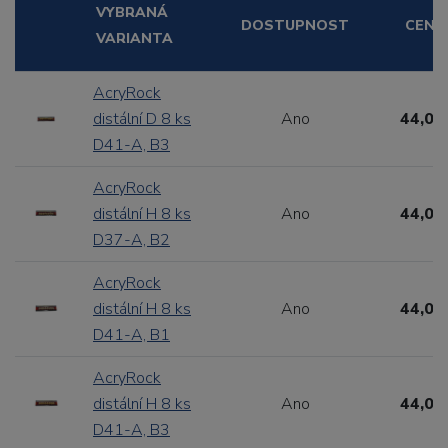
VYBRANÁ
DOSTUPNOST
CENA
VARIANTA
AcryRock
distální D 8 ks
Ano
44,00
D41-A, B3
AcryRock
distální H 8 ks
Ano
44,00
D37-A, B2
AcryRock
distální H 8 ks
Ano
44,00
D41-A, B1
AcryRock
distální H 8 ks
Ano
44,00
D41-A, B3