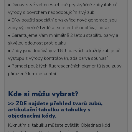
• Dvouvrstvé velmi estetické pryskyřičné zuby italské
výroby s povrchem napodobujícím živý zub.
• Díky použití speciální pryskyřice nové generace jsou
zuby výjimečně tvrdé a excelentně odolávají abrazi.
• Garantujeme Vám minimálně 2 letou stabilitu barvy a
skvělou odolnost proti plaku.
• Zuby jsou dodávány v 16-ti barvách a každý zub je při
výstupu z výroby kontrolován, zda barva souhlasí.
• Pomocí použitých fluorescenčních pigmentů jsou zuby
přirozeně luminescentní.
Kde si můžu vybrat?
>>
ZDE najdete přehled tvarů zubů,
artikulační tabulku a tabulky s
objednacími kódy.
Kliknutím si tabulku můžete zvětšit. Objednací kód