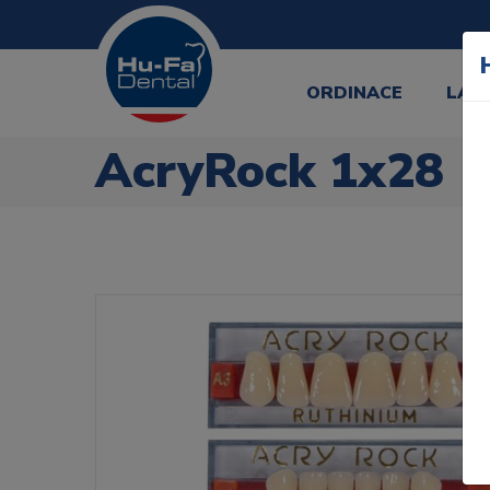
ORDINACE
LAB
AcryRock 1x28