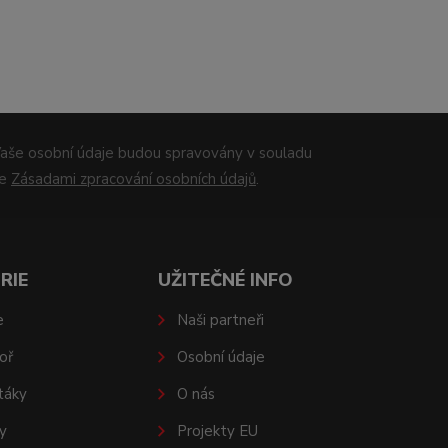
aše osobní údaje budou spravovány v souladu
se
Zásadami zpracování osobních údajů
.
RIE
UŽITEČNÉ INFO
e
Naši partneři
oř
Osobní údaje
táky
O nás
y
Projekty EU