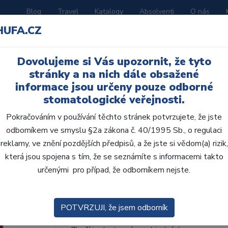
Blog
Travel
Katalogy
Absolventi
O nás
HUFA.CZ
ORATOŘ
AKČNÍ LETÁKY
VZDĚLÁVÁNÍ
Dovolujeme si Vás upozornit, že tyto
stránky a na nich dále obsažené
informace jsou určeny pouze odborné
stomatologické veřejnosti.
Pokračováním v používání těchto stránek potvrzujete, že jste
odborníkem ve smyslu §2a zákona č. 40/1995 Sb., o regulaci
AcryRock 1x28 S68-I6
reklamy, ve znění pozdějších předpisů, a že jste si vědom(a) rizik,
která jsou spojena s tím, že se seznámíte s informacemi takto
• Dvouvrstvé velmi estetické pryskyřičné zu
určenými pro případ, že odborníkem nejste.
zub.• Díky použití speciální pryskyřice nové
odolávají abr...
ZOBRAZIT VÍCE
POTVRZUJI, že jsem odborník
Kód produktu: 803825