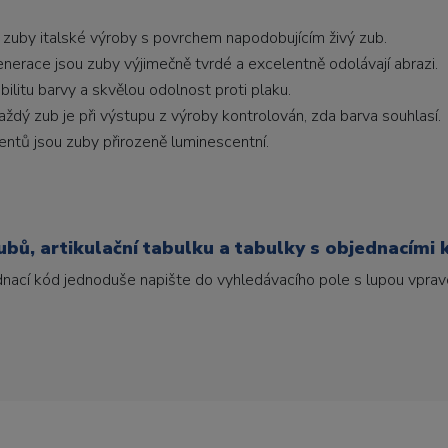
 zuby italské výroby s povrchem napodobujícím živý zub.
generace jsou zuby výjimečně tvrdé a excelentně odolávají abrazi.
litu barvy a skvělou odolnost proti plaku.
ždý zub je při výstupu z výroby kontrolován, zda barva souhlasí.
ntů jsou zuby přirozeně luminescentní.
bů, artikulační tabulku a tabulky s objednacími 
ednací kód jednoduše napište do vyhledávacího pole s lupou vpravo