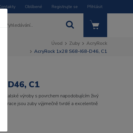
Kontakty
Oblíbené
Registrujte se
Přihlásit
Úvod
Zuby
AcryRock
AcryRock 1x28 S68-I68-D46, C1
8-D46, C1
by italské výroby s povrchem napodobujícím živý
 generace jsou zuby výjimečně tvrdé a excelentně