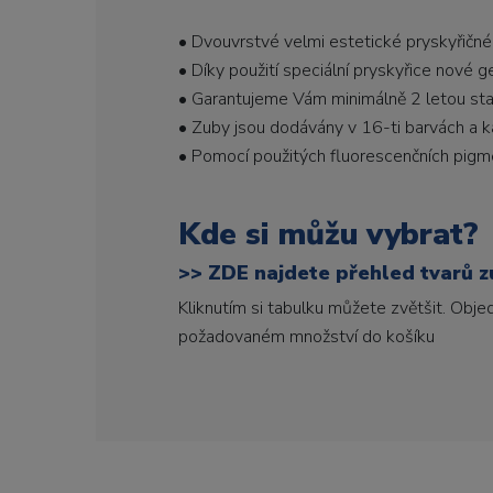
• Dvouvrstvé velmi estetické pryskyřičné
• Díky použití speciální pryskyřice nové 
• Garantujeme Vám minimálně 2 letou stabi
• Zuby jsou dodávány v 16-ti barvách a ka
• Pomocí použitých fluorescenčních pigme
Kde si můžu vybrat?
>>
ZDE najdete přehled tvarů zu
Kliknutím si tabulku můžete zvětšit. Obj
požadovaném množství do košíku