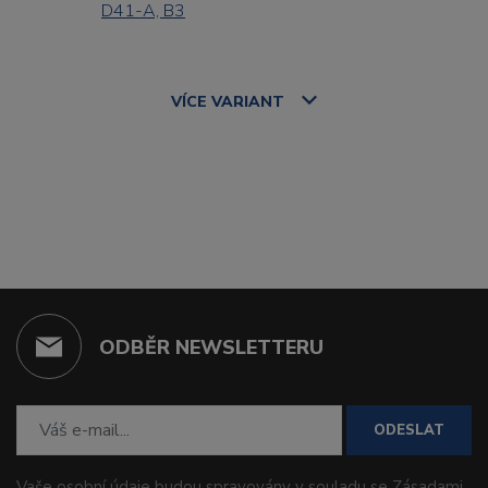
D41-A, B3
VÍCE
VARIANT
ODBĚR NEWSLETTERU
ODESLAT
Vaše osobní údaje budou spravovány v souladu se
Zásadami