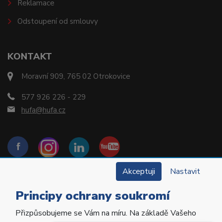
Reklamace
Odstoupení od smlouvy
KONTAKT
Moravní 909, 765 02 Otrokovice
577 926 226 - 229
hufa@hufa.cz
Akceptuji
Nastavit
Principy ochrany soukromí
Přizpůsobujeme se Vám na míru. Na základě Vašeho
Copyright © 2022 Hu-Fa Dental a.s. Všechna práva