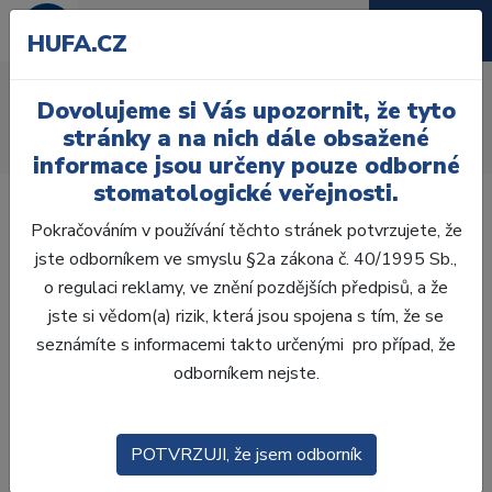
HUFA.CZ
AcryRock distální H
Dovolujeme si Vás upozornit, že tyto
Úvod
Zuby
AcryRock
stránky a na nich dále obsažené
AcryRock distální H 8 ks D46-G, D2
informace jsou určeny pouze odborné
stomatologické veřejnosti.
Pokračováním v používání těchto stránek potvrzujete, že
jste odborníkem ve smyslu §2a zákona č. 40/1995 Sb.,
o regulaci reklamy, ve znění pozdějších předpisů, a že
jste si vědom(a) rizik, která jsou spojena s tím, že se
seznámíte s informacemi takto určenými pro případ, že
odborníkem nejste.
POTVRZUJI, že jsem odborník