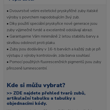
• Dvouvrstvé velmi estetické pryskyřičné zuby italské
výroby s povrchem napodobujícím živý zub.
• Díky použití speciální pryskyřice nové generace jsou
zuby výjimečně tvrdé a excelentně odolávají abrazi.
• Garantujeme Vám minimálně 2 letou stabilitu barvy a
skvělou odolnost proti plaku.
• Zuby jsou dodávány v 16-ti barvách a každý zub je při
výstupu z výroby kontrolován, zda barva souhlasí.
• Pomocí použitých fluorescenčních pigmentů jsou zuby
přirozeně luminescentní.
Kde si můžu vybrat?
>>
ZDE najdete přehled tvarů zubů,
artikulační tabulku a tabulky s
objednacími kódy.