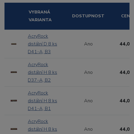
VYBRANÁ
DOSTUPNOST
CENA
VARIANTA
AcryRock
distální D 8 ks
Ano
44,00
D41-A, B3
AcryRock
distální H 8 ks
Ano
44,00
D37-A, B2
AcryRock
distální H 8 ks
Ano
44,00
D41-A, B1
AcryRock
distální H 8 ks
Ano
44,00