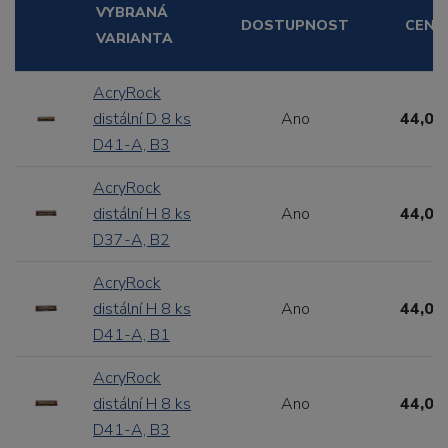
VYBRANÁ
DOSTUPNOST
CENA
VARIANTA
AcryRock
distální D 8 ks
Ano
44,00
D41-A, B3
AcryRock
distální H 8 ks
Ano
44,00
D37-A, B2
AcryRock
distální H 8 ks
Ano
44,00
D41-A, B1
AcryRock
distální H 8 ks
Ano
44,00
D41-A, B3