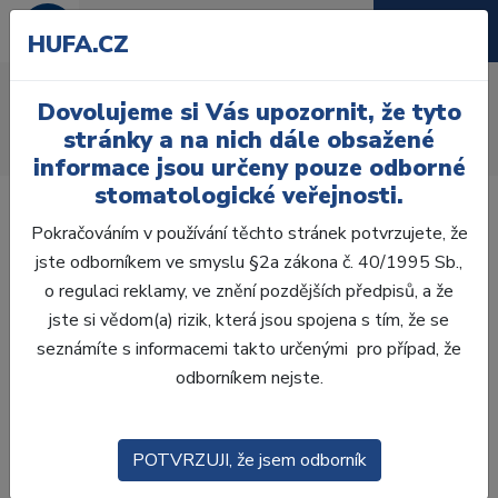
HUFA.CZ
AcryRock frontální H
Dovolujeme si Vás upozornit, že tyto
Úvod
Zuby
AcryRock
stránky a na nich dále obsažené
AcryRock frontální H 6 ks S67, A2
informace jsou určeny pouze odborné
stomatologické veřejnosti.
Pokračováním v používání těchto stránek potvrzujete, že
jste odborníkem ve smyslu §2a zákona č. 40/1995 Sb.,
o regulaci reklamy, ve znění pozdějších předpisů, a že
jste si vědom(a) rizik, která jsou spojena s tím, že se
seznámíte s informacemi takto určenými pro případ, že
odborníkem nejste.
POTVRZUJI, že jsem odborník