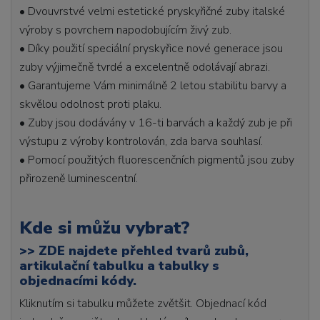
• Dvouvrstvé velmi estetické pryskyřičné zuby italské
výroby s povrchem napodobujícím živý zub.
• Díky použití speciální pryskyřice nové generace jsou
zuby výjimečně tvrdé a excelentně odolávají abrazi.
• Garantujeme Vám minimálně 2 letou stabilitu barvy a
skvělou odolnost proti plaku.
• Zuby jsou dodávány v 16-ti barvách a každý zub je při
výstupu z výroby kontrolován, zda barva souhlasí.
• Pomocí použitých fluorescenčních pigmentů jsou zuby
přirozeně luminescentní.
Kde si můžu vybrat?
>>
ZDE najdete přehled tvarů zubů,
artikulační tabulku a tabulky s
objednacími kódy.
Kliknutím si tabulku můžete zvětšit. Objednací kód