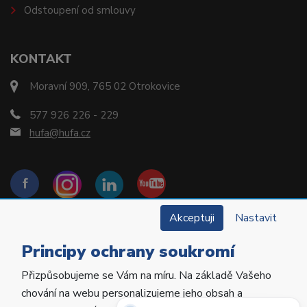
Odstoupení od smlouvy
KONTAKT
Moravní 909, 765 02 Otrokovice
577 926 226 - 229
hufa@hufa.cz
Akceptuji
Nastavit
Principy ochrany soukromí
Přizpůsobujeme se Vám na míru. Na základě Vašeho
Copyright © 2022 Hu-Fa Dental a.s. Všechna práva
chování na webu personalizujeme jeho obsah a
vyhrazena.
Potřebujete poradit?
Zeptejte se našeho