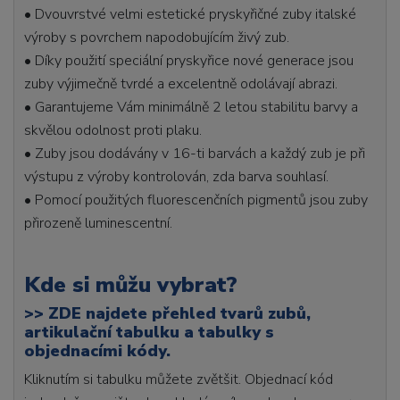
• Dvouvrstvé velmi estetické pryskyřičné zuby italské
výroby s povrchem napodobujícím živý zub.
• Díky použití speciální pryskyřice nové generace jsou
zuby výjimečně tvrdé a excelentně odolávají abrazi.
• Garantujeme Vám minimálně 2 letou stabilitu barvy a
skvělou odolnost proti plaku.
• Zuby jsou dodávány v 16-ti barvách a každý zub je při
výstupu z výroby kontrolován, zda barva souhlasí.
• Pomocí použitých fluorescenčních pigmentů jsou zuby
přirozeně luminescentní.
Kde si můžu vybrat?
>>
ZDE najdete přehled tvarů zubů,
artikulační tabulku a tabulky s
objednacími kódy.
Kliknutím si tabulku můžete zvětšit. Objednací kód