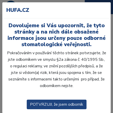
HUFA.CZ
AcryRock frontální H
Dovolujeme si Vás upozornit, že tyto
Úvod
Zuby
AcryRock
stránky a na nich dále obsažené
AcryRock frontální H 6 ks S61, A3
informace jsou určeny pouze odborné
stomatologické veřejnosti.
Pokračováním v používání těchto stránek potvrzujete, že
jste odborníkem ve smyslu §2a zákona č. 40/1995 Sb.,
o regulaci reklamy, ve znění pozdějších předpisů, a že
jste si vědom(a) rizik, která jsou spojena s tím, že se
seznámíte s informacemi takto určenými pro případ, že
odborníkem nejste.
POTVRZUJI, že jsem odborník