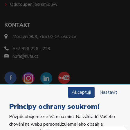
Odstoupení od smlouvy
KONTAKT
Moravní 909, 765 02 Otrokovice
577 926 226 - 229
hufa@hufa.cz
Akceptuji
Nastavit
Principy ochrany soukromí
Přizpůsobujeme se Vám na míru. Na základě Vašeho
Copyright © 2022 Hu-Fa Dental a.s. Všechna práva
chování na webu personalizujeme jeho obsah a
vyhrazena.
Potřebujete poradit?
Zeptejte se našeho