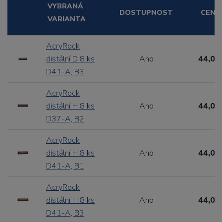
VYBRANÁ
DOSTUPNOST
CENA
VARIANTA
AcryRock
distální D 8 ks
Ano
44,00
D41-A, B3
AcryRock
distální H 8 ks
Ano
44,00
D37-A, B2
AcryRock
distální H 8 ks
Ano
44,00
D41-A, B1
AcryRock
distální H 8 ks
Ano
44,00
D41-A, B3