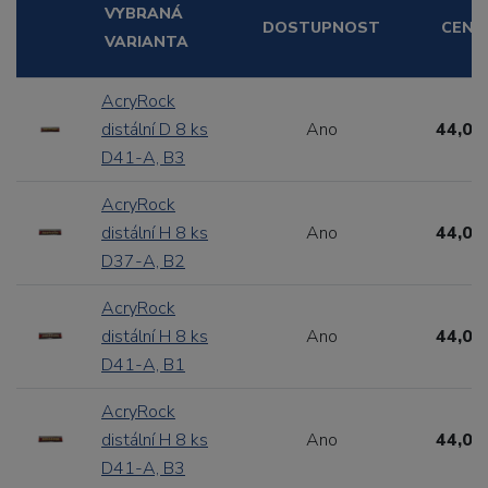
VYBRANÁ
DOSTUPNOST
CENA
VARIANTA
AcryRock
distální D 8 ks
Ano
44,00
D41-A, B3
AcryRock
distální H 8 ks
Ano
44,00
D37-A, B2
AcryRock
distální H 8 ks
Ano
44,00
D41-A, B1
AcryRock
distální H 8 ks
Ano
44,00
D41-A, B3