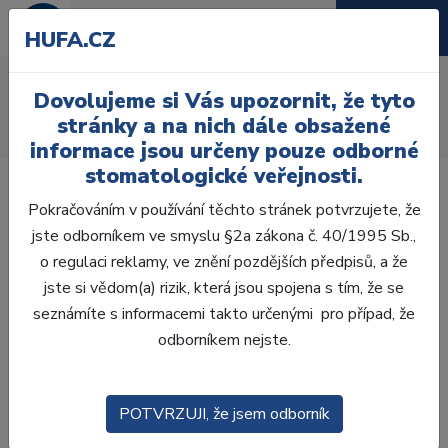
HUFA.CZ
AcryRock 1x28
Dovolujeme si Vás upozornit, že tyto
Úvod
Zuby
AcryRock
stránky a na nich dále obsažené
AcryRock 1x28 S26-I46-D39, D3
informace jsou určeny pouze odborné
stomatologické veřejnosti.
Pokračováním v používání těchto stránek potvrzujete, že
jste odborníkem ve smyslu §2a zákona č. 40/1995 Sb.,
o regulaci reklamy, ve znění pozdějších předpisů, a že
jste si vědom(a) rizik, která jsou spojena s tím, že se
seznámíte s informacemi takto určenými pro případ, že
odborníkem nejste.
POTVRZUJI, že jsem odborník