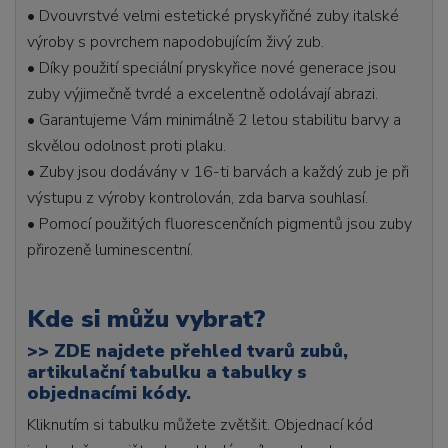
• Dvouvrstvé velmi estetické pryskyřičné zuby italské
výroby s povrchem napodobujícím živý zub.
• Díky použití speciální pryskyřice nové generace jsou
zuby výjimečně tvrdé a excelentně odolávají abrazi.
• Garantujeme Vám minimálně 2 letou stabilitu barvy a
skvělou odolnost proti plaku.
• Zuby jsou dodávány v 16-ti barvách a každý zub je při
výstupu z výroby kontrolován, zda barva souhlasí.
• Pomocí použitých fluorescenčních pigmentů jsou zuby
přirozeně luminescentní.
Kde si můžu vybrat?
>>
ZDE najdete přehled tvarů zubů,
artikulační tabulku a tabulky s
objednacími kódy.
Kliknutím si tabulku můžete zvětšit. Objednací kód