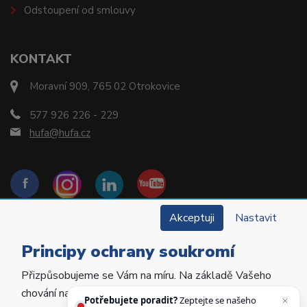
Odstoupení od smlouvy
KONTAKT
Moravní 909, 765 02 Otrokovice
577 926 226 - 229
hufa@hufa.cz
Akceptuji
Nastavit
Principy ochrany soukromí
Přizpůsobujeme se Vám na míru. Na základě Vašeho
Copyright © 2022 Hu-Fa Dental a.s. Všechna práva
chování na webu personalizujeme jeho obsah a
vyhrazena.
Potřebujete poradit?
Zeptejte se našeho