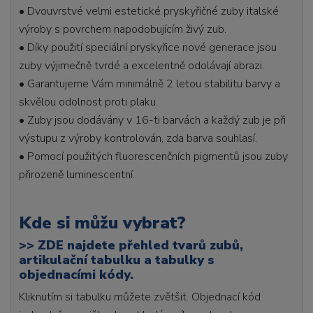
• Dvouvrstvé velmi estetické pryskyřičné zuby italské
výroby s povrchem napodobujícím živý zub.
• Díky použití speciální pryskyřice nové generace jsou
zuby výjimečně tvrdé a excelentně odolávají abrazi.
• Garantujeme Vám minimálně 2 letou stabilitu barvy a
skvělou odolnost proti plaku.
• Zuby jsou dodávány v 16-ti barvách a každý zub je při
výstupu z výroby kontrolován, zda barva souhlasí.
• Pomocí použitých fluorescenčních pigmentů jsou zuby
přirozeně luminescentní.
Kde si můžu vybrat?
>>
ZDE najdete přehled tvarů zubů,
artikulační tabulku a tabulky s
objednacími kódy.
Kliknutím si tabulku můžete zvětšit. Objednací kód