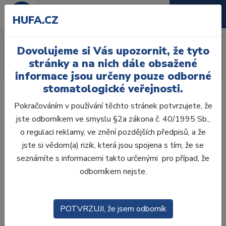
HUFA.CZ
AcryRock frontální D
Dovolujeme si Vás upozornit, že tyto
Úvod
Zuby
AcryRock
stránky a na nich dále obsažené
AcryRock frontální D 6 ks I51, A2
informace jsou určeny pouze odborné
stomatologické veřejnosti.
Pokračováním v používání těchto stránek potvrzujete, že
jste odborníkem ve smyslu §2a zákona č. 40/1995 Sb.,
o regulaci reklamy, ve znění pozdějších předpisů, a že
jste si vědom(a) rizik, která jsou spojena s tím, že se
seznámíte s informacemi takto určenými pro případ, že
odborníkem nejste.
POTVRZUJI, že jsem odborník