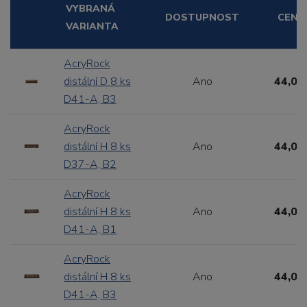
VYBRANÁ
DOSTUPNOST
CENA
VARIANTA
AcryRock
distální D 8 ks
Ano
44,00
D41-A, B3
AcryRock
distální H 8 ks
Ano
44,00
D37-A, B2
AcryRock
distální H 8 ks
Ano
44,00
D41-A, B1
AcryRock
distální H 8 ks
Ano
44,00
D41-A, B3