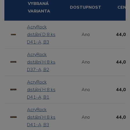
VYBRANÁ
DOSTUPNOST
CENA
VARIANTA
AcryRock
distální D 8 ks
Ano
44,00
D41-A, B3
AcryRock
distální H 8 ks
Ano
44,00
D37-A, B2
AcryRock
distální H 8 ks
Ano
44,00
D41-A, B1
AcryRock
distální H 8 ks
Ano
44,00
D41-A, B3