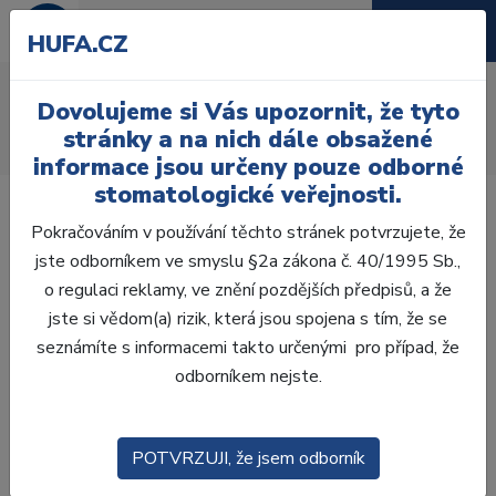
HUFA.CZ
AcryRock 1x28
Dovolujeme si Vás upozornit, že tyto
Úvod
Zuby
AcryRock
stránky a na nich dále obsažené
AcryRock 1x28 S65-I65-D41, A3,5
informace jsou určeny pouze odborné
stomatologické veřejnosti.
Pokračováním v používání těchto stránek potvrzujete, že
jste odborníkem ve smyslu §2a zákona č. 40/1995 Sb.,
o regulaci reklamy, ve znění pozdějších předpisů, a že
jste si vědom(a) rizik, která jsou spojena s tím, že se
seznámíte s informacemi takto určenými pro případ, že
odborníkem nejste.
POTVRZUJI, že jsem odborník