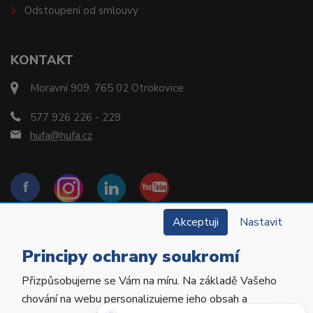
Odstoupení od smlouvy
KONTAKT
Moravní 909, 765 02 Otrokovice
577 926 226 - 229
hufa@hufa.cz
Akceptuji
Nastavit
Principy ochrany soukromí
Přizpůsobujeme se Vám na míru. Na základě Vašeho
Copyright © 2022 Hu-Fa Dental a.s. Všechna práva
chování na webu personalizujeme jeho obsah a
vyhrazena.
Potřebujete poradit?
Zeptejte se našeho