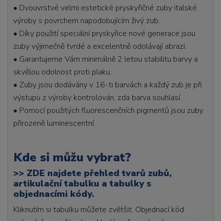
• Dvouvrstvé velmi estetické pryskyřičné zuby italské
výroby s povrchem napodobujícím živý zub.
• Díky použití speciální pryskyřice nové generace jsou
zuby výjimečně tvrdé a excelentně odolávají abrazi.
• Garantujeme Vám minimálně 2 letou stabilitu barvy a
skvělou odolnost proti plaku.
• Zuby jsou dodávány v 16-ti barvách a každý zub je při
výstupu z výroby kontrolován, zda barva souhlasí.
• Pomocí použitých fluorescenčních pigmentů jsou zuby
přirozeně luminescentní.
Kde si můžu vybrat?
>>
ZDE najdete přehled tvarů zubů,
artikulační tabulku a tabulky s
objednacími kódy.
Kliknutím si tabulku můžete zvětšit. Objednací kód