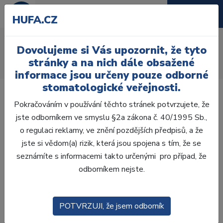
HUFA.CZ
AcryRock frontální H
Dovolujeme si Vás upozornit, že tyto
Úvod
Zuby
AcryRock
stránky a na nich dále obsažené
AcryRock frontální H 6 ks S68, C2
informace jsou určeny pouze odborné
stomatologické veřejnosti.
Pokračováním v používání těchto stránek potvrzujete, že
jste odborníkem ve smyslu §2a zákona č. 40/1995 Sb.,
o regulaci reklamy, ve znění pozdějších předpisů, a že
jste si vědom(a) rizik, která jsou spojena s tím, že se
seznámíte s informacemi takto určenými pro případ, že
odborníkem nejste.
POTVRZUJI, že jsem odborník