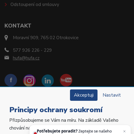
Odstoupení od smlouvy
KONTAKT
Moravní 909, 765 02 Otrokovice
577 926 226 - 229
hufa@hufa.cz
Akceptuji
Nastavit
Principy ochrany soukromí
Přizpůsobujeme se Vám na míru. Na základě Vašeho
Copyright © 2022 Hu-Fa Dental a.s. Všechna práva
chování na webu personalizujeme jeho obsah a
vyhrazena.
Potřebujete poradit?
Zeptejte se našeho