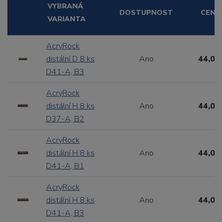
VYBRANÁ
DOSTUPNOST
CENA
VARIANTA
AcryRock
distální D 8 ks
Ano
44,00
D41-A, B3
AcryRock
distální H 8 ks
Ano
44,00
D37-A, B2
AcryRock
distální H 8 ks
Ano
44,00
D41-A, B1
AcryRock
distální H 8 ks
Ano
44,00
D41-A, B3