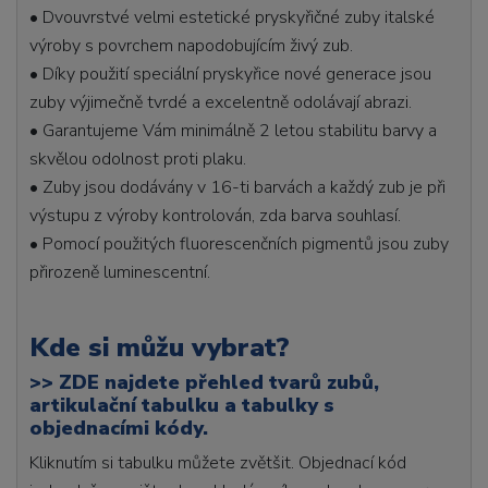
• Dvouvrstvé velmi estetické pryskyřičné zuby italské
výroby s povrchem napodobujícím živý zub.
• Díky použití speciální pryskyřice nové generace jsou
zuby výjimečně tvrdé a excelentně odolávají abrazi.
• Garantujeme Vám minimálně 2 letou stabilitu barvy a
skvělou odolnost proti plaku.
• Zuby jsou dodávány v 16-ti barvách a každý zub je při
výstupu z výroby kontrolován, zda barva souhlasí.
• Pomocí použitých fluorescenčních pigmentů jsou zuby
přirozeně luminescentní.
Kde si můžu vybrat?
>>
ZDE najdete přehled tvarů zubů,
artikulační tabulku a tabulky s
objednacími kódy.
Kliknutím si tabulku můžete zvětšit. Objednací kód