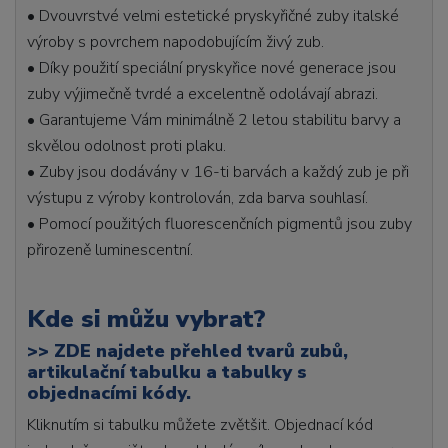
• Dvouvrstvé velmi estetické pryskyřičné zuby italské
výroby s povrchem napodobujícím živý zub.
• Díky použití speciální pryskyřice nové generace jsou
zuby výjimečně tvrdé a excelentně odolávají abrazi.
• Garantujeme Vám minimálně 2 letou stabilitu barvy a
skvělou odolnost proti plaku.
• Zuby jsou dodávány v 16-ti barvách a každý zub je při
výstupu z výroby kontrolován, zda barva souhlasí.
• Pomocí použitých fluorescenčních pigmentů jsou zuby
přirozeně luminescentní.
Kde si můžu vybrat?
>>
ZDE najdete přehled tvarů zubů,
artikulační tabulku a tabulky s
objednacími kódy.
Kliknutím si tabulku můžete zvětšit. Objednací kód