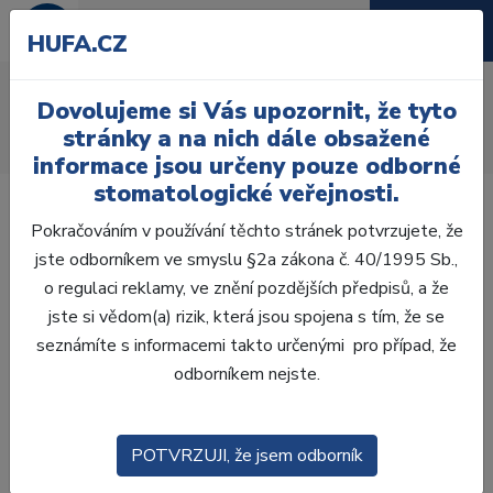
HUFA.CZ
AcryRock 1x28
Dovolujeme si Vás upozornit, že tyto
Úvod
Zuby
AcryRock
stránky a na nich dále obsažené
AcryRock 1x28 S48-I46-D45, B1
informace jsou určeny pouze odborné
stomatologické veřejnosti.
Pokračováním v používání těchto stránek potvrzujete, že
jste odborníkem ve smyslu §2a zákona č. 40/1995 Sb.,
o regulaci reklamy, ve znění pozdějších předpisů, a že
jste si vědom(a) rizik, která jsou spojena s tím, že se
seznámíte s informacemi takto určenými pro případ, že
odborníkem nejste.
POTVRZUJI, že jsem odborník