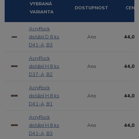
VYBRANÁ
DOSTUPNOST
CENA
VARIANTA
AcryRock
distální D 8 ks
Ano
44,00
D41-A, B3
AcryRock
distální H 8 ks
Ano
44,00
D37-A, B2
AcryRock
distální H 8 ks
Ano
44,00
D41-A, B1
AcryRock
distální H 8 ks
Ano
44,00
D41-A, B3