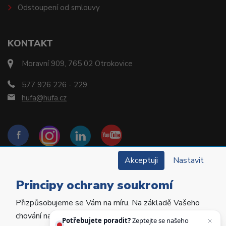
Odstoupení od smlouvy
KONTAKT
Moravní 909, 765 02 Otrokovice
577 926 226 - 229
hufa@hufa.cz
Akceptuji
Nastavit
Principy ochrany soukromí
Přizpůsobujeme se Vám na míru. Na základě Vašeho
Copyright © 2022 Hu-Fa Dental a.s. Všechna práva
chování na webu personalizujeme jeho obsah a
vyhrazena.
Potřebujete poradit?
Zeptejte se našeho