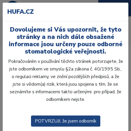
HUFA.CZ
AcryRock frontální D
Dovolujeme si Vás upozornit, že tyto
Úvod
Zuby
AcryRock
stránky a na nich dále obsažené
AcryRock frontální D 6 ks I63, A2
informace jsou určeny pouze odborné
stomatologické veřejnosti.
Pokračováním v používání těchto stránek potvrzujete, že
jste odborníkem ve smyslu §2a zákona č. 40/1995 Sb.,
o regulaci reklamy, ve znění pozdějších předpisů, a že
jste si vědom(a) rizik, která jsou spojena s tím, že se
seznámíte s informacemi takto určenými pro případ, že
odborníkem nejste.
POTVRZUJI, že jsem odborník