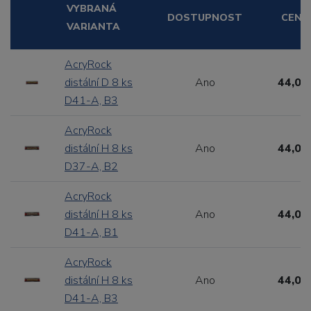
VYBRANÁ
DOSTUPNOST
CENA
VARIANTA
AcryRock
distální D 8 ks
Ano
44,00
D41-A, B3
AcryRock
distální H 8 ks
Ano
44,00
D37-A, B2
AcryRock
distální H 8 ks
Ano
44,00
D41-A, B1
AcryRock
distální H 8 ks
Ano
44,00
D41-A, B3