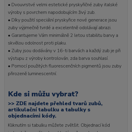
• Dvouvrstvé velmi estetické pryskyřičné zuby italské
výroby s povrchem napodobujícím živý zub.
• Díky použití speciální pryskyřice nové generace jsou
zuby výjimečně tvrdé a excelentně odolávají abrazi.
• Garantujeme Vám minimálně 2 letou stabilitu barvy a
skvělou odolnost proti plaku.
• Zuby jsou dodávány v 16-ti barvách a každý zub je při
výstupu z výroby kontrolován, zda barva souhlasí.
• Pomocí použitých fluorescenčních pigmentů jsou zuby
přirozeně luminescentní.
Kde si můžu vybrat?
>>
ZDE najdete přehled tvarů zubů,
artikulační tabulku a tabulky s
objednacími kódy.
Kliknutím si tabulku můžete zvětšit. Objednací kód