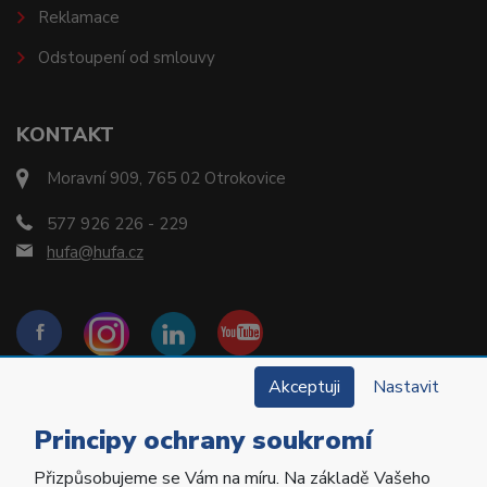
Reklamace
Odstoupení od smlouvy
KONTAKT
Moravní 909, 765 02 Otrokovice
577 926 226 - 229
hufa@hufa.cz
Akceptuji
Nastavit
Principy ochrany soukromí
Přizpůsobujeme se Vám na míru. Na základě Vašeho
Copyright © 2022 Hu-Fa Dental a.s. Všechna práva