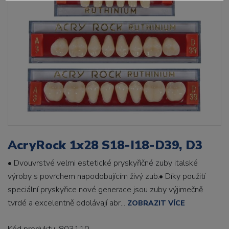
AcryRock 1x28 S18-I18-D39, D3
• Dvouvrstvé velmi estetické pryskyřičné zuby italské
výroby s povrchem napodobujícím živý zub.• Díky použití
speciální pryskyřice nové generace jsou zuby výjimečně
tvrdé a excelentně odolávají abr...
ZOBRAZIT VÍCE