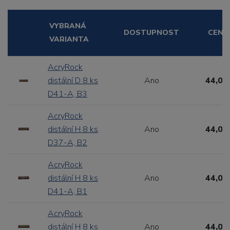
VYBRANÁ
DOSTUPNOST
CENA
VARIANTA
AcryRock
distální D 8 ks
Ano
44,00
D41-A, B3
AcryRock
distální H 8 ks
Ano
44,00
D37-A, B2
AcryRock
distální H 8 ks
Ano
44,00
D41-A, B1
AcryRock
distální H 8 ks
Ano
44,00