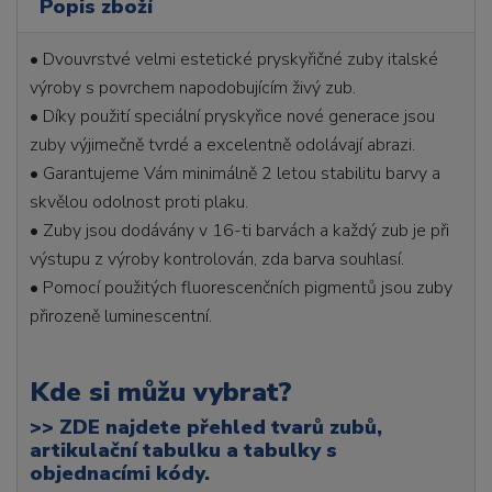
Popis zboží
• Dvouvrstvé velmi estetické pryskyřičné zuby italské
výroby s povrchem napodobujícím živý zub.
• Díky použití speciální pryskyřice nové generace jsou
zuby výjimečně tvrdé a excelentně odolávají abrazi.
• Garantujeme Vám minimálně 2 letou stabilitu barvy a
skvělou odolnost proti plaku.
• Zuby jsou dodávány v 16-ti barvách a každý zub je při
výstupu z výroby kontrolován, zda barva souhlasí.
• Pomocí použitých fluorescenčních pigmentů jsou zuby
přirozeně luminescentní.
Kde si můžu vybrat?
>>
ZDE najdete přehled tvarů zubů,
artikulační tabulku a tabulky s
objednacími kódy.