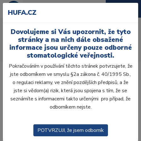
HUFA.CZ
AcryRock 1x28 S18-I18-
Dovolujeme si Vás upozornit, že tyto
D39, D3
stránky a na nich dále obsažené
informace jsou určeny pouze odborné
Úvod
Zuby
AcryRock
stomatologické veřejnosti.
AcryRock 1x28 S18-I18-D39, D3
Pokračováním v používání těchto stránek potvrzujete, že
jste odborníkem ve smyslu §2a zákona č. 40/1995 Sb.,
o regulaci reklamy, ve znění pozdějších předpisů, a že
jste si vědom(a) rizik, která jsou spojena s tím, že se
Výprodej
seznámíte s informacemi takto určenými pro případ, že
odborníkem nejste.
POTVRZUJI, že jsem odborník