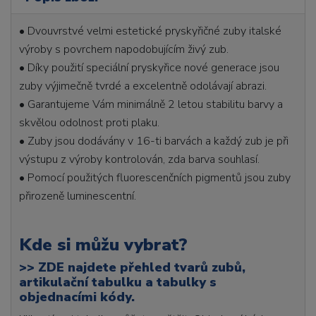
• Dvouvrstvé velmi estetické pryskyřičné zuby italské
výroby s povrchem napodobujícím živý zub.
• Díky použití speciální pryskyřice nové generace jsou
zuby výjimečně tvrdé a excelentně odolávají abrazi.
• Garantujeme Vám minimálně 2 letou stabilitu barvy a
skvělou odolnost proti plaku.
• Zuby jsou dodávány v 16-ti barvách a každý zub je při
výstupu z výroby kontrolován, zda barva souhlasí.
• Pomocí použitých fluorescenčních pigmentů jsou zuby
přirozeně luminescentní.
Kde si můžu vybrat?
>>
ZDE najdete přehled tvarů zubů,
artikulační tabulku a tabulky s
objednacími kódy.