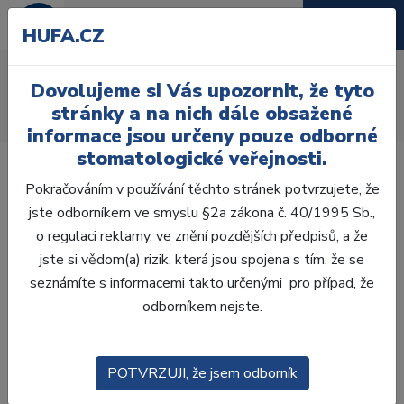
HUFA.CZ
AcryRock distální H
Dovolujeme si Vás upozornit, že tyto
Úvod
Zuby
AcryRock
stránky a na nich dále obsažené
AcryRock distální H 8 ks D41-A, B1
informace jsou určeny pouze odborné
stomatologické veřejnosti.
Pokračováním v používání těchto stránek potvrzujete, že
jste odborníkem ve smyslu §2a zákona č. 40/1995 Sb.,
o regulaci reklamy, ve znění pozdějších předpisů, a že
Akce -44 %
Výprodej
jste si vědom(a) rizik, která jsou spojena s tím, že se
seznámíte s informacemi takto určenými pro případ, že
odborníkem nejste.
POTVRZUJI, že jsem odborník