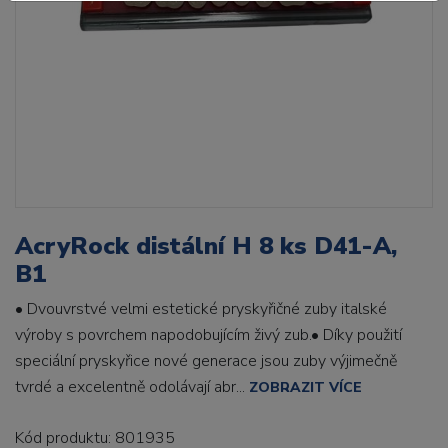
AcryRock distální H 8 ks D41-A,
B1
• Dvouvrstvé velmi estetické pryskyřičné zuby italské
výroby s povrchem napodobujícím živý zub.• Díky použití
speciální pryskyřice nové generace jsou zuby výjimečně
tvrdé a excelentně odolávají abr...
ZOBRAZIT VÍCE
Kód produktu: 801935