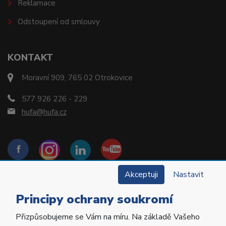
Reklamace
Odstoupení od smlouvy
KONTAKT
Moravní 909, 765 02 Otrokovice
577 926 226 - 229
hufa@hufa.cz
Akceptuji
Nastavit
Principy ochrany soukromí
Přizpůsobujeme se Vám na míru. Na základě Vašeho
Copyright © 2022 Hu-Fa Dental a.s. Všechna práva