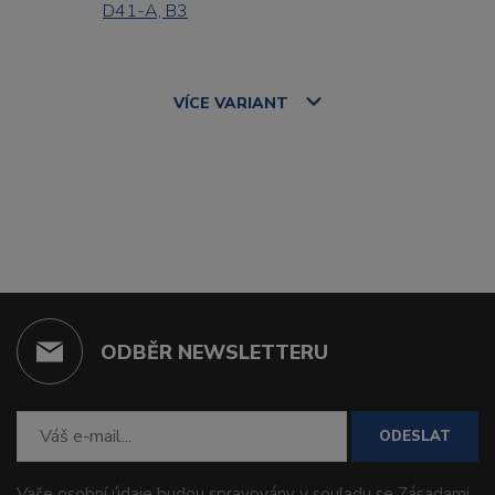
D41-A, B3
VÍCE
VARIANT
ODBĚR NEWSLETTERU
ODESLAT
Vaše osobní údaje budou spravovány v souladu se
Zásadami