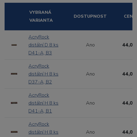
VYBRANÁ
DOSTUPNOST
CENA
VARIANTA
AcryRock
distální D 8 ks
Ano
44,00
D41-A, B3
AcryRock
distální H 8 ks
Ano
44,00
D37-A, B2
AcryRock
distální H 8 ks
Ano
44,00
D41-A, B1
AcryRock
distální H 8 ks
Ano
44,00