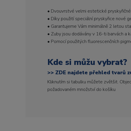
• Dvouvrstvé velmi estetické pryskyřičné
• Díky použití speciální pryskyřice nové 
• Garantujeme Vám minimálně 2 letou stabi
• Zuby jsou dodávány v 16-ti barvách a ka
• Pomocí použitých fluorescenčních pigme
Kde si můžu vybrat?
>>
ZDE najdete přehled tvarů zu
Kliknutím si tabulku můžete zvětšit. Obj
požadovaném množství do košíku