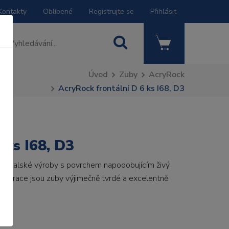
Kontakty
Oblíbené
Registrujte se
Přihlásit
Úvod
Zuby
AcryRock
AcryRock frontální D 6 ks I68, D3
 ks I68, D3
by italské výroby s povrchem napodobujícím živý
 generace jsou zuby výjimečně tvrdé a excelentně