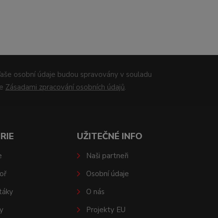
aše osobní údaje budou spravovány v souladu
se
Zásadami zpracování osobních údajů
.
RIE
UŽITEČNÉ INFO
e
Naši partneři
oř
Osobní údaje
táky
O nás
y
Projekty EU