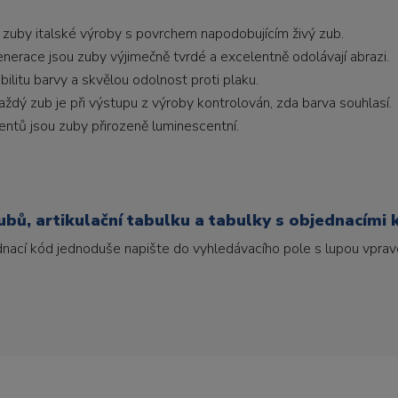
 zuby italské výroby s povrchem napodobujícím živý zub.
generace jsou zuby výjimečně tvrdé a excelentně odolávají abrazi.
litu barvy a skvělou odolnost proti plaku.
ždý zub je při výstupu z výroby kontrolován, zda barva souhlasí.
ntů jsou zuby přirozeně luminescentní.
bů, artikulační tabulku a tabulky s objednacími 
ednací kód jednoduše napište do vyhledávacího pole s lupou vpravo