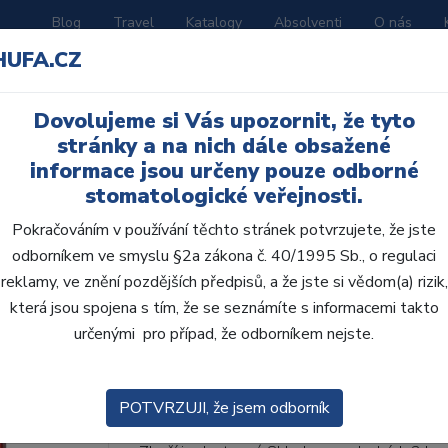
Blog
Travel
Katalogy
Absolventi
O nás
HUFA.CZ
ORATOŘ
AKČNÍ LETÁKY
VZDĚLÁVÁNÍ
Dovolujeme si Vás upozornit, že tyto
ní D
stránky a na nich dále obsažené
informace jsou určeny pouze odborné
stomatologické veřejnosti.
Pokračováním v používání těchto stránek potvrzujete, že jste
odborníkem ve smyslu §2a zákona č. 40/1995 Sb., o regulaci
AcryRock frontální D 6
reklamy, ve znění pozdějších předpisů, a že jste si vědom(a) rizik,
která jsou spojena s tím, že se seznámíte s informacemi takto
• Dvouvrstvé velmi estetické pryskyřičné zu
určenými pro případ, že odborníkem nejste.
zub.• Díky použití speciální pryskyřice nové
odolávají abr...
ZOBRAZIT VÍCE
POTVRZUJI, že jsem odborník
Kód produktu: 801822