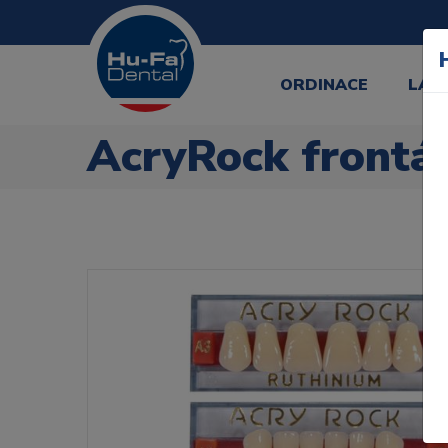
ORDINACE
LAB
AcryRock frontál