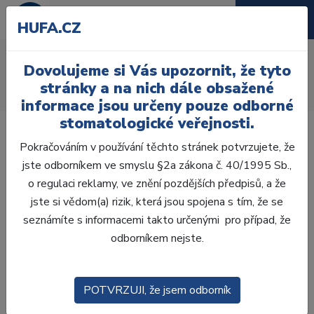
HUFA.CZ
AcryRock frontální H
Dovolujeme si Vás upozornit, že tyto
Úvod
Zuby
AcryRock
stránky a na nich dále obsažené
AcryRock frontální H 6 ks S64, D4
informace jsou určeny pouze odborné
stomatologické veřejnosti.
Pokračováním v používání těchto stránek potvrzujete, že
jste odborníkem ve smyslu §2a zákona č. 40/1995 Sb.,
o regulaci reklamy, ve znění pozdějších předpisů, a že
jste si vědom(a) rizik, která jsou spojena s tím, že se
seznámíte s informacemi takto určenými pro případ, že
odborníkem nejste.
POTVRZUJI, že jsem odborník