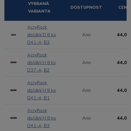
VYBRANÁ
DOSTUPNOST
CENA
VARIANTA
AcryRock
distální D 8 ks
Ano
44,00
D41-A, B3
AcryRock
distální H 8 ks
Ano
44,00
D37-A, B2
AcryRock
distální H 8 ks
Ano
44,00
D41-A, B1
AcryRock
distální H 8 ks
Ano
44,00
D41-A, B3