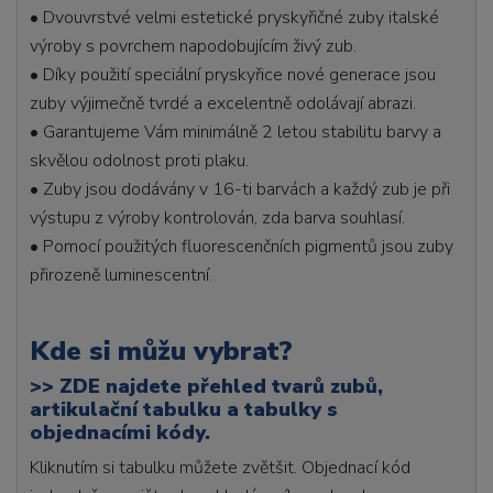
• Dvouvrstvé velmi estetické pryskyřičné zuby italské
výroby s povrchem napodobujícím živý zub.
• Díky použití speciální pryskyřice nové generace jsou
zuby výjimečně tvrdé a excelentně odolávají abrazi.
• Garantujeme Vám minimálně 2 letou stabilitu barvy a
skvělou odolnost proti plaku.
• Zuby jsou dodávány v 16-ti barvách a každý zub je při
výstupu z výroby kontrolován, zda barva souhlasí.
• Pomocí použitých fluorescenčních pigmentů jsou zuby
přirozeně luminescentní.
Kde si můžu vybrat?
>>
ZDE najdete přehled tvarů zubů,
artikulační tabulku a tabulky s
objednacími kódy.
Kliknutím si tabulku můžete zvětšit. Objednací kód