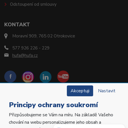
Odstoupení od smlouvy
KONTAKT
Moravní 909, 765 02 Otrokovice
577 926 226 - 229
hufa@hufa.cz
Akceptuji
Nastavit
Principy ochrany soukromí
Přizpůsobujeme se Vám na míru. Na základě Vašeho
Copyright © 2022 Hu-Fa Dental a.s. Všechna práva
chování na webu personalizujeme jeho obsah a
vyhrazena.