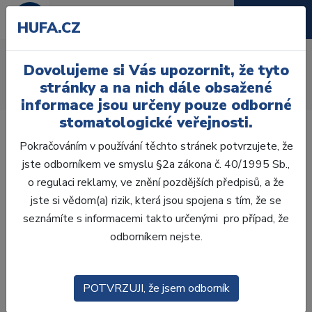
HUFA.CZ
AcryRock 1x28
Dovolujeme si Vás upozornit, že tyto
Úvod
Zuby
AcryRock
stránky a na nich dále obsažené
AcryRock 1x28 S52-I52-D36, A4
informace jsou určeny pouze odborné
stomatologické veřejnosti.
Pokračováním v používání těchto stránek potvrzujete, že
jste odborníkem ve smyslu §2a zákona č. 40/1995 Sb.,
o regulaci reklamy, ve znění pozdějších předpisů, a že
jste si vědom(a) rizik, která jsou spojena s tím, že se
seznámíte s informacemi takto určenými pro případ, že
odborníkem nejste.
POTVRZUJI, že jsem odborník