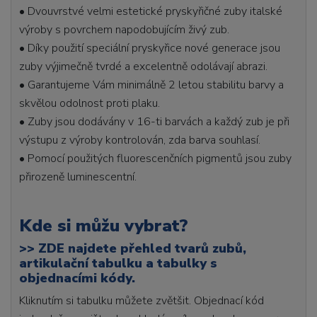
• Dvouvrstvé velmi estetické pryskyřičné zuby italské
výroby s povrchem napodobujícím živý zub.
• Díky použití speciální pryskyřice nové generace jsou
zuby výjimečně tvrdé a excelentně odolávají abrazi.
• Garantujeme Vám minimálně 2 letou stabilitu barvy a
skvělou odolnost proti plaku.
• Zuby jsou dodávány v 16-ti barvách a každý zub je při
výstupu z výroby kontrolován, zda barva souhlasí.
• Pomocí použitých fluorescenčních pigmentů jsou zuby
přirozeně luminescentní.
Kde si můžu vybrat?
>>
ZDE najdete přehled tvarů zubů,
artikulační tabulku a tabulky s
objednacími kódy.
Kliknutím si tabulku můžete zvětšit. Objednací kód