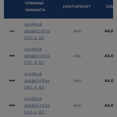
VYBRANÁ
DOSTUPNOST
CENA
VARIANTA
AcryRock
distální D 8 ks
Ano
44,00
D41-A, B3
AcryRock
distální H 8 ks
Ano
44,00
D37-A, B2
AcryRock
distální H 8 ks
Ano
44,00
D41-A, B1
AcryRock
distální H 8 ks
Ano
44,00
D41-A, B3