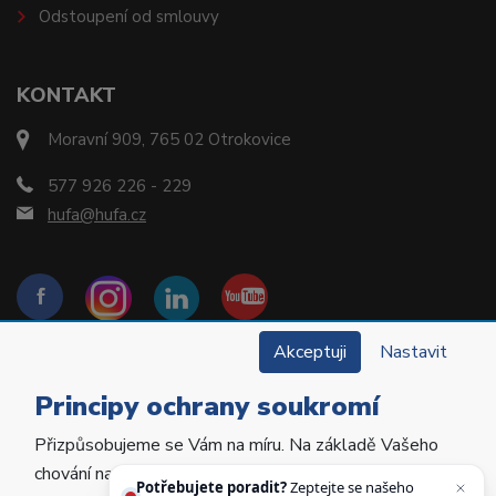
Odstoupení od smlouvy
KONTAKT
Moravní 909, 765 02 Otrokovice
577 926 226 - 229
hufa@hufa.cz
Akceptuji
Nastavit
Principy ochrany soukromí
Přizpůsobujeme se Vám na míru. Na základě Vašeho
Copyright © 2022 Hu-Fa Dental a.s. Všechna práva
chování na webu personalizujeme jeho obsah a
vyhrazena.
Potřebujete poradit?
Zeptejte se našeho