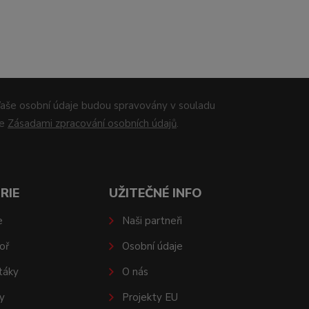
aše osobní údaje budou spravovány v souladu
se
Zásadami zpracování osobních údajů
.
RIE
UŽITEČNÉ INFO
e
Naši partneři
oř
Osobní údaje
táky
O nás
y
Projekty EU