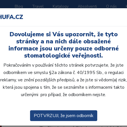
Blog
Travel
Katalogy
Absolventi
O nás
HUFA.CZ
ORATOŘ
AKČNÍ LETÁKY
VZDĚLÁVÁNÍ
Dovolujeme si Vás upozornit, že tyto
stránky a na nich dále obsažené
informace jsou určeny pouze odborné
stomatologické veřejnosti.
Pokračováním v používání těchto stránek potvrzujete, že jste
odborníkem ve smyslu §2a zákona č. 40/1995 Sb., o regulaci
AcryRock 1x28 S53-I5
reklamy, ve znění pozdějších předpisů, a že jste si vědom(a) rizik,
která jsou spojena s tím, že se seznámíte s informacemi takto
• Dvouvrstvé velmi estetické pryskyřičné zu
určenými pro případ, že odborníkem nejste.
zub.• Díky použití speciální pryskyřice nové
odolávají abr...
ZOBRAZIT VÍCE
POTVRZUJI, že jsem odborník
Kód produktu: 803530