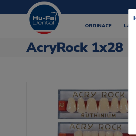
ORDINACE
LAB
AcryRock 1x28