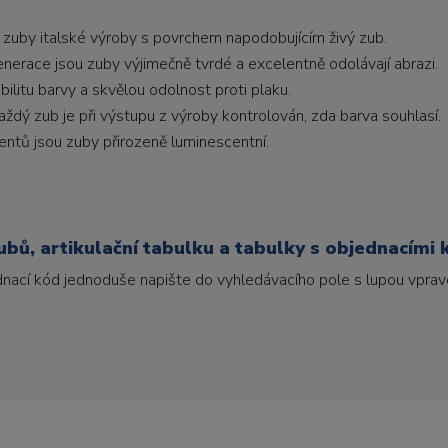
 zuby italské výroby s povrchem napodobujícím živý zub.
generace jsou zuby výjimečně tvrdé a excelentně odolávají abrazi.
litu barvy a skvělou odolnost proti plaku.
ždý zub je při výstupu z výroby kontrolován, zda barva souhlasí.
ntů jsou zuby přirozeně luminescentní.
bů, artikulační tabulku a tabulky s objednacími 
ednací kód jednoduše napište do vyhledávacího pole s lupou vpravo