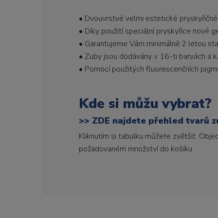
• Dvouvrstvé velmi estetické pryskyřičné
• Díky použití speciální pryskyřice nové 
• Garantujeme Vám minimálně 2 letou stabi
• Zuby jsou dodávány v 16-ti barvách a ka
• Pomocí použitých fluorescenčních pigme
Kde si můžu vybrat?
>>
ZDE najdete přehled tvarů zu
Kliknutím si tabulku můžete zvětšit. Obj
požadovaném množství do košíku