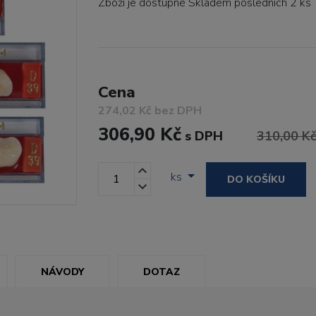
Zboží je dostupné
Skladem posledních 2 ks
Cena
274,02 Kč bez DPH
306,90 Kč
s DPH
310,00 K
ks
DO KOŠÍKU
NÁVODY
DOTAZ