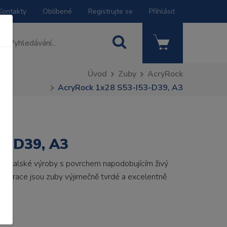
Kontakty
Oblíbené
Registrujte se
Přihlásit
Úvod
Zuby
AcryRock
AcryRock 1x28 S53-I53-D39, A3
3-D39, A3
by italské výroby s povrchem napodobujícím živý
 generace jsou zuby výjimečně tvrdé a excelentně