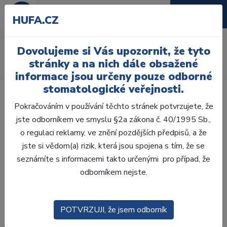
HUFA.CZ
AcryRock 1x28
Dovolujeme si Vás upozornit, že tyto
Úvod
Zuby
AcryRock
stránky a na nich dále obsažené
AcryRock 1x28 S32-I42-D44, B4
informace jsou určeny pouze odborné
stomatologické veřejnosti.
Pokračováním v používání těchto stránek potvrzujete, že
jste odborníkem ve smyslu §2a zákona č. 40/1995 Sb.,
o regulaci reklamy, ve znění pozdějších předpisů, a že
jste si vědom(a) rizik, která jsou spojena s tím, že se
seznámíte s informacemi takto určenými pro případ, že
odborníkem nejste.
POTVRZUJI, že jsem odborník