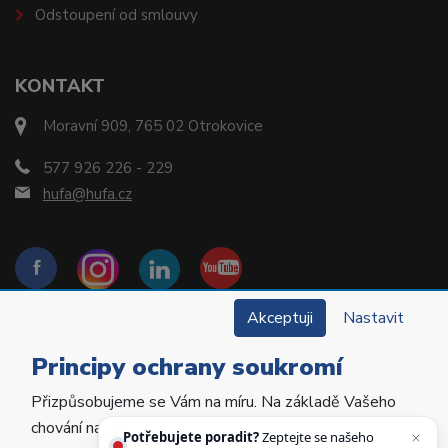
Odstoupení od smlouvy
KONTAKT
Moravní 909, 765 02 Otrokovice
577 926 226 - 229
hufa@hufa.cz
Akceptuji
Nastavit
Principy ochrany soukromí
Přizpůsobujeme se Vám na míru. Na základě Vašeho
Copyright © 2022 Hu-Fa Dental a.s. Všechna práva
chování na webu personalizujeme jeho obsah a
vyhrazena.
Potřebujete poradit?
Zeptejte se našeho