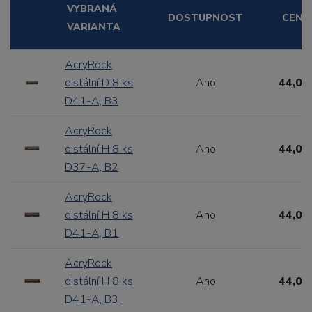
VYBRANÁ
DOSTUPNOST
CENA
VARIANTA
AcryRock
distální D 8 ks
Ano
44,00
D41-A, B3
AcryRock
distální H 8 ks
Ano
44,00
D37-A, B2
AcryRock
distální H 8 ks
Ano
44,00
D41-A, B1
AcryRock
distální H 8 ks
Ano
44,00
D41-A, B3