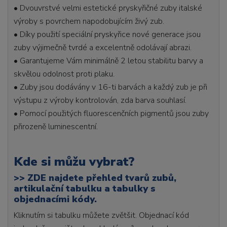
• Dvouvrstvé velmi estetické pryskyřičné zuby italské
výroby s povrchem napodobujícím živý zub.
• Díky použití speciální pryskyřice nové generace jsou
zuby výjimečně tvrdé a excelentně odolávají abrazi.
• Garantujeme Vám minimálně 2 letou stabilitu barvy a
skvělou odolnost proti plaku.
• Zuby jsou dodávány v 16-ti barvách a každý zub je při
výstupu z výroby kontrolován, zda barva souhlasí.
• Pomocí použitých fluorescenčních pigmentů jsou zuby
přirozeně luminescentní.
Kde si můžu vybrat?
>>
ZDE najdete přehled tvarů zubů,
artikulační tabulku a tabulky s
objednacími kódy.
Kliknutím si tabulku můžete zvětšit. Objednací kód