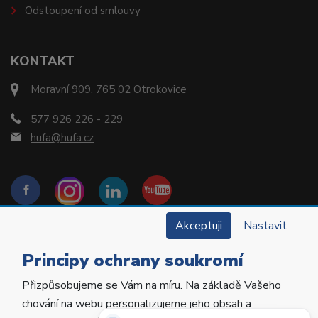
Odstoupení od smlouvy
KONTAKT
Moravní 909, 765 02 Otrokovice
577 926 226 - 229
hufa@hufa.cz
Akceptuji
Nastavit
Principy ochrany soukromí
Přizpůsobujeme se Vám na míru. Na základě Vašeho
Copyright © 2022 Hu-Fa Dental a.s. Všechna práva
chování na webu personalizujeme jeho obsah a
vyhrazena.
Potřebujete poradit?
Zeptejte se našeho