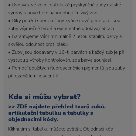
• Dvouvrstvé velmi estetické pryskyřičné zuby italské
výroby s povrchem napodobujícím živý zub.
• Díky použití speciální pryskyřice nové generace jsou
zuby výjimečně tvrdé a excelentně odolávají abrazi.
• Garantujeme Vám minimálně 2 letou stabilitu barvy a
skvělou odolnost proti plaku.
• Zuby jsou dodávány v 16-ti barvách a každý zub je při
výstupu z výroby kontrolován, zda barva souhlasí.
• Pomocí použitých fluorescenčních pigmentů jsou zuby
přirozeně luminescentní.
Kde si můžu vybrat?
>>
ZDE najdete přehled tvarů zubů,
artikulační tabulku a tabulky s
objednacími kódy.
Kliknutím si tabulku můžete zvětšit. Objednací kód