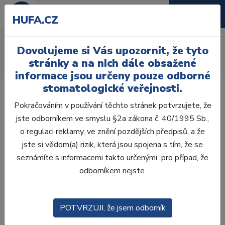
HUFA.CZ
AcryRock distální D
Dovolujeme si Vás upozornit, že tyto
Úvod
Zuby
AcryRock
stránky a na nich dále obsažené
AcryRock distální D 8 ks D41-A, C3
informace jsou určeny pouze odborné
stomatologické veřejnosti.
Pokračováním v používání těchto stránek potvrzujete, že
jste odborníkem ve smyslu §2a zákona č. 40/1995 Sb.,
o regulaci reklamy, ve znění pozdějších předpisů, a že
jste si vědom(a) rizik, která jsou spojena s tím, že se
seznámíte s informacemi takto určenými pro případ, že
odborníkem nejste.
POTVRZUJI, že jsem odborník