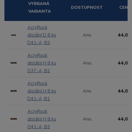
VYBRANÁ
DOSTUPNOST
CENA
VARIANTA
AcryRock
distální D 8 ks
Ano
44,00
D41-A, B3
AcryRock
distální H 8 ks
Ano
44,00
D37-A, B2
AcryRock
distální H 8 ks
Ano
44,00
D41-A, B1
AcryRock
distální H 8 ks
Ano
44,00
D41-A, B3