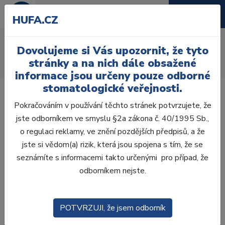
HUFA.CZ
AcryRock 1x28
Dovolujeme si Vás upozornit, že tyto
Úvod
Zuby
AcryRock
stránky a na nich dále obsažené
AcryRock 1x28 S17-I41-D39, A3,5
informace jsou určeny pouze odborné
stomatologické veřejnosti.
Pokračováním v používání těchto stránek potvrzujete, že
jste odborníkem ve smyslu §2a zákona č. 40/1995 Sb.,
o regulaci reklamy, ve znění pozdějších předpisů, a že
jste si vědom(a) rizik, která jsou spojena s tím, že se
seznámíte s informacemi takto určenými pro případ, že
odborníkem nejste.
POTVRZUJI, že jsem odborník