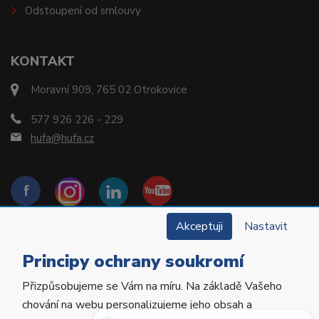
Odstoupení od smlouvy
KONTAKT
Moravní 909, 765 02 Otrokovice
577 926 226 - 229
hufa@hufa.cz
Akceptuji
Nastavit
Principy ochrany soukromí
Přizpůsobujeme se Vám na míru. Na základě Vašeho
Copyright © 2022 Hu-Fa Dental a.s. Všechna práva
chování na webu personalizujeme jeho obsah a
vyhrazena.
Potřebujete poradit?
Zeptejte se našeho