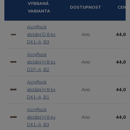
VYBRANÁ
DOSTUPNOST
CENA
VARIANTA
AcryRock
distální D 8 ks
Ano
44,00
D41-A, B3
AcryRock
distální H 8 ks
Ano
44,00
D37-A, B2
AcryRock
distální H 8 ks
Ano
44,00
D41-A, B1
AcryRock
distální H 8 ks
Ano
44,00
D41-A, B3