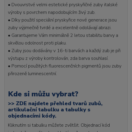
• Dvouvrstvé velmi estetické pryskyřičné zuby italské
výroby s povrchem napodobujícím živý zub.
• Díky použití speciální pryskyřice nové generace jsou
zuby výjimečně tvrdé a excelentně odolávají abrazi.
• Garantujeme Vám minimálně 2 letou stabilitu barvy a
skvělou odolnost proti plaku.
• Zuby jsou dodávány v 16-ti barvách a každý zub je při
výstupu z výroby kontrolován, zda barva souhlasí.
• Pomocí použitých fluorescenčních pigmentů jsou zuby
přirozeně luminescentní.
Kde si můžu vybrat?
>>
ZDE najdete přehled tvarů zubů,
artikulační tabulku a tabulky s
objednacími kódy.
Kliknutím si tabulku můžete zvětšit. Objednací kód