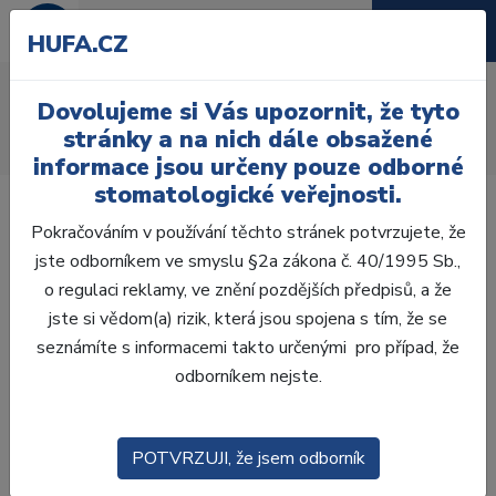
HUFA.CZ
AcryRock frontální H
Dovolujeme si Vás upozornit, že tyto
Úvod
Zuby
AcryRock
stránky a na nich dále obsažené
AcryRock frontální H 6 ks S66, C3
informace jsou určeny pouze odborné
stomatologické veřejnosti.
Pokračováním v používání těchto stránek potvrzujete, že
jste odborníkem ve smyslu §2a zákona č. 40/1995 Sb.,
o regulaci reklamy, ve znění pozdějších předpisů, a že
jste si vědom(a) rizik, která jsou spojena s tím, že se
seznámíte s informacemi takto určenými pro případ, že
odborníkem nejste.
POTVRZUJI, že jsem odborník