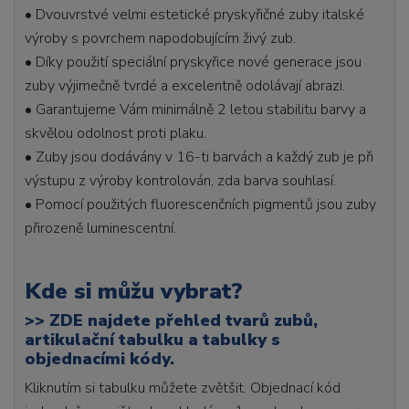
• Dvouvrstvé velmi estetické pryskyřičné zuby italské
výroby s povrchem napodobujícím živý zub.
• Díky použití speciální pryskyřice nové generace jsou
zuby výjimečně tvrdé a excelentně odolávají abrazi.
• Garantujeme Vám minimálně 2 letou stabilitu barvy a
skvělou odolnost proti plaku.
• Zuby jsou dodávány v 16-ti barvách a každý zub je při
výstupu z výroby kontrolován, zda barva souhlasí.
• Pomocí použitých fluorescenčních pigmentů jsou zuby
přirozeně luminescentní.
Kde si můžu vybrat?
>>
ZDE najdete přehled tvarů zubů,
artikulační tabulku a tabulky s
objednacími kódy.
Kliknutím si tabulku můžete zvětšit. Objednací kód