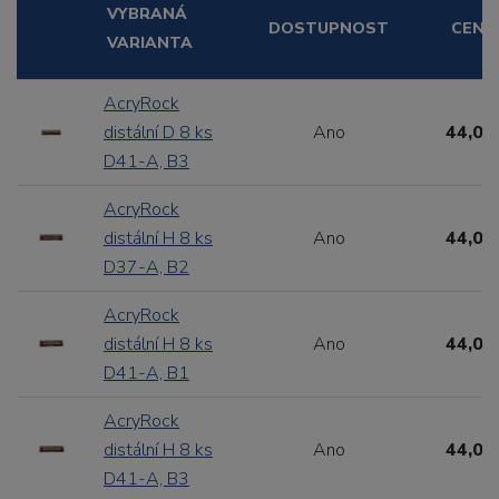
VYBRANÁ
DOSTUPNOST
CENA
VARIANTA
AcryRock
distální D 8 ks
Ano
44,00
D41-A, B3
AcryRock
distální H 8 ks
Ano
44,00
D37-A, B2
AcryRock
distální H 8 ks
Ano
44,00
D41-A, B1
AcryRock
distální H 8 ks
Ano
44,00
D41-A, B3