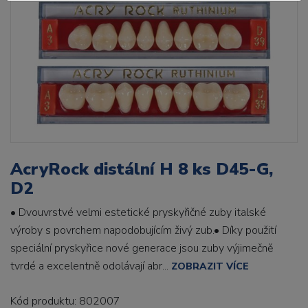
AcryRock distální H 8 ks D45-G,
D2
• Dvouvrstvé velmi estetické pryskyřičné zuby italské
výroby s povrchem napodobujícím živý zub.• Díky použití
speciální pryskyřice nové generace jsou zuby výjimečně
tvrdé a excelentně odolávají abr...
ZOBRAZIT VÍCE
Kód produktu: 802007