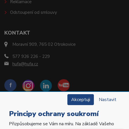
Reklamace
Odstoupení od smlouvy
KONTAKT
Moravní 909, 765 02 Otrokovice
577 926 226 - 229
hufa@hufa.cz
Akceptuji
Nastavit
Principy ochrany soukromí
Přizpůsobujeme se Vám na míru. Na základě Vašeho
Copyright © 2022 Hu-Fa Dental a.s. Všechna práva