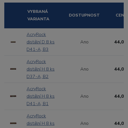
VYBRANÁ
DOSTUPNOST
CENA
VARIANTA
AcryRock
distální D 8 ks
Ano
44,00
D41-A, B3
AcryRock
distální H 8 ks
Ano
44,00
D37-A, B2
AcryRock
distální H 8 ks
Ano
44,00
D41-A, B1
AcryRock
distální H 8 ks
Ano
44,00