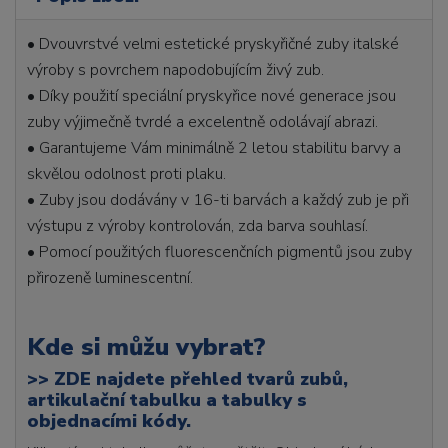
• Dvouvrstvé velmi estetické pryskyřičné zuby italské
výroby s povrchem napodobujícím živý zub.
• Díky použití speciální pryskyřice nové generace jsou
zuby výjimečně tvrdé a excelentně odolávají abrazi.
• Garantujeme Vám minimálně 2 letou stabilitu barvy a
skvělou odolnost proti plaku.
• Zuby jsou dodávány v 16-ti barvách a každý zub je při
výstupu z výroby kontrolován, zda barva souhlasí.
• Pomocí použitých fluorescenčních pigmentů jsou zuby
přirozeně luminescentní.
Kde si můžu vybrat?
>>
ZDE najdete přehled tvarů zubů,
artikulační tabulku a tabulky s
objednacími kódy.