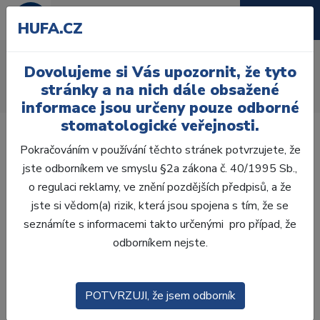
HUFA.CZ
AcryRock distální H
Dovolujeme si Vás upozornit, že tyto
Úvod
Zuby
AcryRock
stránky a na nich dále obsažené
AcryRock distální H 8 ks D45-G, D2
informace jsou určeny pouze odborné
stomatologické veřejnosti.
Pokračováním v používání těchto stránek potvrzujete, že
jste odborníkem ve smyslu §2a zákona č. 40/1995 Sb.,
o regulaci reklamy, ve znění pozdějších předpisů, a že
jste si vědom(a) rizik, která jsou spojena s tím, že se
seznámíte s informacemi takto určenými pro případ, že
odborníkem nejste.
POTVRZUJI, že jsem odborník