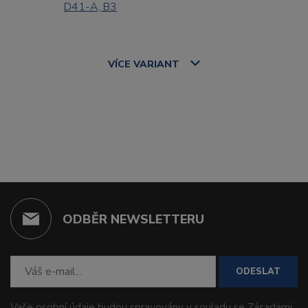
D41-A, B3
VÍCE
VARIANT
ODBĚR NEWSLETTERU
ODESLAT
Vaše osobní údaje budou spravovány v souladu se
Zásadami