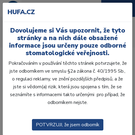
HUFA.CZ
AcryRock frontální D
Dovolujeme si Vás upozornit, že tyto
Úvod
Zuby
AcryRock
stránky a na nich dále obsažené
AcryRock frontální D 6 ks I53, B4
informace jsou určeny pouze odborné
stomatologické veřejnosti.
Pokračováním v používání těchto stránek potvrzujete, že
jste odborníkem ve smyslu §2a zákona č. 40/1995 Sb.,
o regulaci reklamy, ve znění pozdějších předpisů, a že
jste si vědom(a) rizik, která jsou spojena s tím, že se
seznámíte s informacemi takto určenými pro případ, že
odborníkem nejste.
POTVRZUJI, že jsem odborník