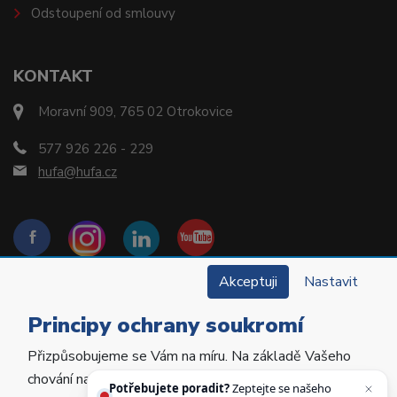
Odstoupení od smlouvy
KONTAKT
Moravní 909, 765 02 Otrokovice
577 926 226 - 229
hufa@hufa.cz
Akceptuji
Nastavit
Principy ochrany soukromí
Přizpůsobujeme se Vám na míru. Na základě Vašeho
Copyright © 2022 Hu-Fa Dental a.s. Všechna práva
chování na webu personalizujeme jeho obsah a
vyhrazena.
Potřebujete poradit?
Zeptejte se našeho