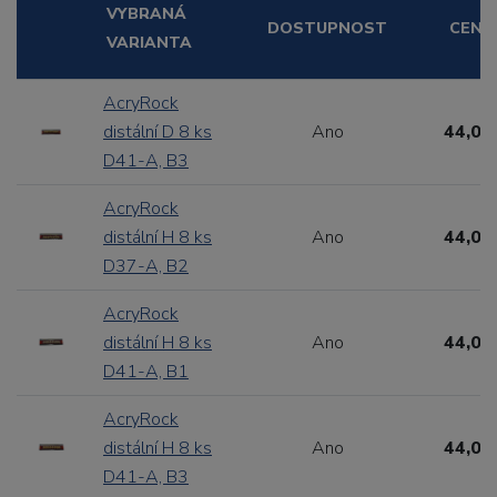
VYBRANÁ
DOSTUPNOST
CENA
VARIANTA
AcryRock
distální D 8 ks
Ano
44,00
D41-A, B3
AcryRock
distální H 8 ks
Ano
44,00
D37-A, B2
AcryRock
distální H 8 ks
Ano
44,00
D41-A, B1
AcryRock
distální H 8 ks
Ano
44,00
D41-A, B3