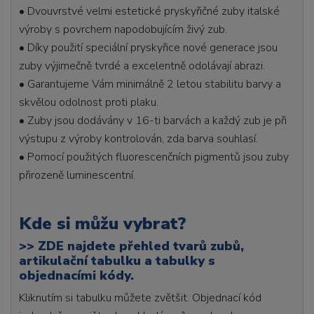
• Dvouvrstvé velmi estetické pryskyřičné zuby italské
výroby s povrchem napodobujícím živý zub.
• Díky použití speciální pryskyřice nové generace jsou
zuby výjimečně tvrdé a excelentně odolávají abrazi.
• Garantujeme Vám minimálně 2 letou stabilitu barvy a
skvělou odolnost proti plaku.
• Zuby jsou dodávány v 16-ti barvách a každý zub je při
výstupu z výroby kontrolován, zda barva souhlasí.
• Pomocí použitých fluorescenčních pigmentů jsou zuby
přirozeně luminescentní.
Kde si můžu vybrat?
>>
ZDE najdete přehled tvarů zubů,
artikulační tabulku a tabulky s
objednacími kódy.
Kliknutím si tabulku můžete zvětšit. Objednací kód