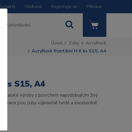
Kontakty
Oblíbené
Registrujte se
Přihlásit
Úvod
Zuby
AcryRock
AcryRock frontální H 6 ks S15, A4
 ks S15, A4
by italské výroby s povrchem napodobujícím živý
 generace jsou zuby výjimečně tvrdé a excelentně