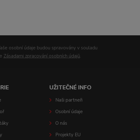
aše osobní údaje budou spravovány v souladu
se
Zásadami zpracování osobních údajů
.
RIE
UŽITEČNÉ INFO
e
Naši partneři
oř
Osobní údaje
táky
O nás
y
Projekty EU