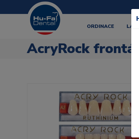
ORDINACE
LAB
AcryRock frontál