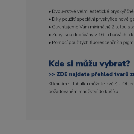
• Dvouvrstvé velmi estetické pryskyřičné
• Díky použití speciální pryskyřice nové 
• Garantujeme Vám minimálně 2 letou stabi
• Zuby jsou dodávány v 16-ti barvách a ka
• Pomocí použitých fluorescenčních pigme
Kde si můžu vybrat?
>>
ZDE najdete přehled tvarů zu
Kliknutím si tabulku můžete zvětšit. Obj
požadovaném množství do košíku