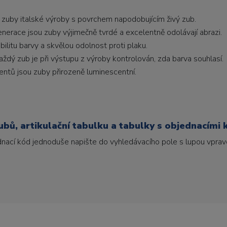
 zuby italské výroby s povrchem napodobujícím živý zub.
generace jsou zuby výjimečně tvrdé a excelentně odolávají abrazi.
litu barvy a skvělou odolnost proti plaku.
ždý zub je při výstupu z výroby kontrolován, zda barva souhlasí.
ntů jsou zuby přirozeně luminescentní.
bů, artikulační tabulku a tabulky s objednacími 
ednací kód jednoduše napište do vyhledávacího pole s lupou vpravo