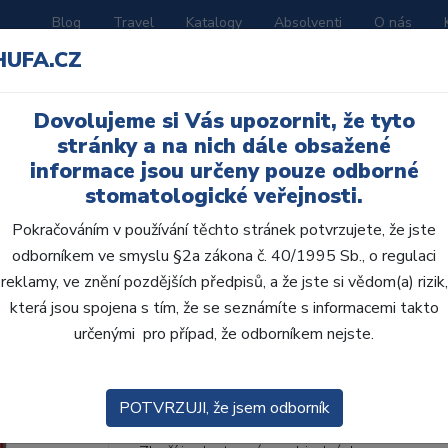
Blog
Travel
Katalogy
Absolventi
O nás
HUFA.CZ
ORATOŘ
AKČNÍ LETÁKY
VZDĚLÁVÁNÍ
Dovolujeme si Vás upozornit, že tyto
ní H
stránky a na nich dále obsažené
informace jsou určeny pouze odborné
stomatologické veřejnosti.
Pokračováním v používání těchto stránek potvrzujete, že jste
odborníkem ve smyslu §2a zákona č. 40/1995 Sb., o regulaci
AcryRock frontální H 6
reklamy, ve znění pozdějších předpisů, a že jste si vědom(a) rizik,
která jsou spojena s tím, že se seznámíte s informacemi takto
• Dvouvrstvé velmi estetické pryskyřičné zu
určenými pro případ, že odborníkem nejste.
zub.• Díky použití speciální pryskyřice nové
odolávají abr...
ZOBRAZIT VÍCE
POTVRZUJI, že jsem odborník
Kód produktu: 801036