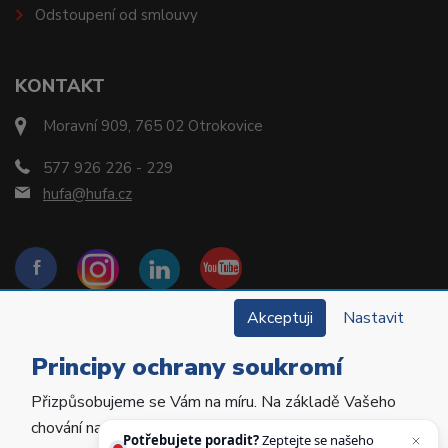
Odstoupení od smlouvy
KONTAKT
Moravní 909, 765 02 Otrokovice
577 926 226 - 229
hufa@hufa.cz
Akceptuji
Nastavit
Principy ochrany soukromí
Přizpůsobujeme se Vám na míru. Na základě Vašeho
Copyright © 2022 Hu-Fa Dental a.s. Všechna práva
chování na webu personalizujeme jeho obsah a
vyhrazena.
Potřebujete poradit?
Zeptejte se našeho