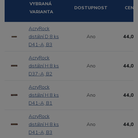
VYBRANÁ
DOSTUPNOST
CENA
VARIANTA
AcryRock
distální D 8 ks
Ano
44,00
D41-A, B3
AcryRock
distální H 8 ks
Ano
44,00
D37-A, B2
AcryRock
distální H 8 ks
Ano
44,00
D41-A, B1
AcryRock
distální H 8 ks
Ano
44,00
D41-A, B3