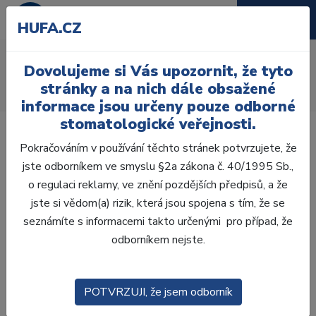
HUFA.CZ
AcryRock frontální H
Dovolujeme si Vás upozornit, že tyto
Úvod
Zuby
AcryRock
stránky a na nich dále obsažené
AcryRock frontální H 6 ks S66, B3
informace jsou určeny pouze odborné
stomatologické veřejnosti.
Pokračováním v používání těchto stránek potvrzujete, že
jste odborníkem ve smyslu §2a zákona č. 40/1995 Sb.,
o regulaci reklamy, ve znění pozdějších předpisů, a že
jste si vědom(a) rizik, která jsou spojena s tím, že se
seznámíte s informacemi takto určenými pro případ, že
odborníkem nejste.
POTVRZUJI, že jsem odborník