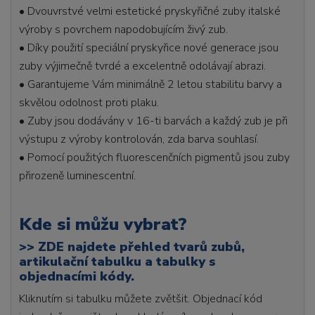
• Dvouvrstvé velmi estetické pryskyřičné zuby italské
výroby s povrchem napodobujícím živý zub.
• Díky použití speciální pryskyřice nové generace jsou
zuby výjimečně tvrdé a excelentně odolávají abrazi.
• Garantujeme Vám minimálně 2 letou stabilitu barvy a
skvělou odolnost proti plaku.
• Zuby jsou dodávány v 16-ti barvách a každý zub je při
výstupu z výroby kontrolován, zda barva souhlasí.
• Pomocí použitých fluorescenčních pigmentů jsou zuby
přirozeně luminescentní.
Kde si můžu vybrat?
>>
ZDE najdete přehled tvarů zubů,
artikulační tabulku a tabulky s
objednacími kódy.
Kliknutím si tabulku můžete zvětšit. Objednací kód