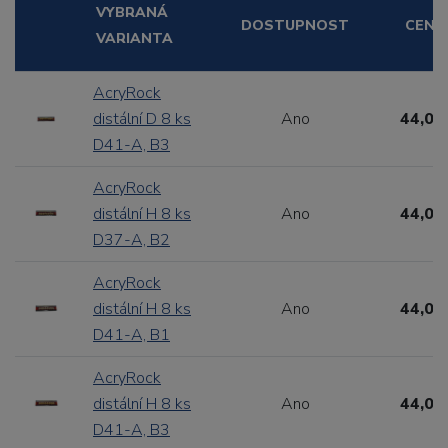
VYBRANÁ
DOSTUPNOST
CENA
VARIANTA
AcryRock
distální D 8 ks
Ano
44,00
D41-A, B3
AcryRock
distální H 8 ks
Ano
44,00
D37-A, B2
AcryRock
distální H 8 ks
Ano
44,00
D41-A, B1
AcryRock
distální H 8 ks
Ano
44,00
D41-A, B3