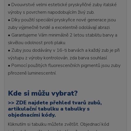
• Dvouvrstvé velmi estetické pryskyřičné zuby italské
výroby s povrchem napodobujícím živý zub.
• Díky použití speciální pryskyřice nové generace jsou
zuby výjimečně tvrdé a excelentně odolávají abrazi.
• Garantujeme Vám minimálně 2 letou stabilitu barvy a
skvělou odolnost proti plaku.
• Zuby jsou dodávány v 16-ti barvách a každý zub je při
výstupu z výroby kontrolován, zda barva souhlasí.
• Pomocí použitých fluorescenčních pigmentů jsou zuby
přirozeně luminescentní.
Kde si můžu vybrat?
>>
ZDE najdete přehled tvarů zubů,
artikulační tabulku a tabulky s
objednacími kódy.
Kliknutím si tabulku můžete zvětšit. Objednací kód