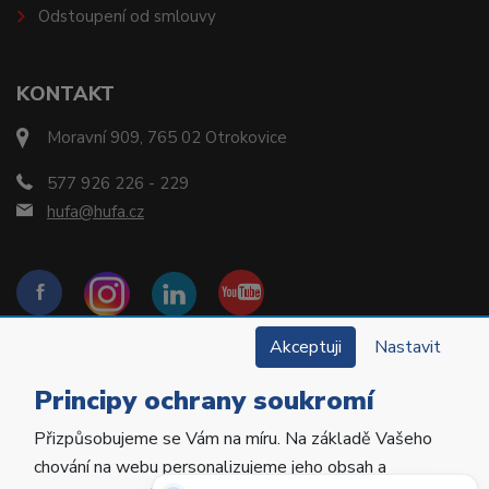
Odstoupení od smlouvy
KONTAKT
Moravní 909, 765 02 Otrokovice
577 926 226 - 229
hufa@hufa.cz
Akceptuji
Nastavit
Principy ochrany soukromí
Přizpůsobujeme se Vám na míru. Na základě Vašeho
Copyright © 2022 Hu-Fa Dental a.s. Všechna práva
chování na webu personalizujeme jeho obsah a
vyhrazena.
Potřebujete poradit?
Zeptejte se našeho