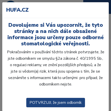
HUFA.CZ
AcryRock frontální D
Dovolujeme si Vás upozornit, že tyto
Úvod
Zuby
AcryRock
stránky a na nich dále obsažené
AcryRock frontální D 6 ks I64, B4
informace jsou určeny pouze odborné
stomatologické veřejnosti.
Pokračováním v používání těchto stránek potvrzujete, že
jste odborníkem ve smyslu §2a zákona č. 40/1995 Sb.,
o regulaci reklamy, ve znění pozdějších předpisů, a že
jste si vědom(a) rizik, která jsou spojena s tím, že se
seznámíte s informacemi takto určenými pro případ, že
odborníkem nejste.
POTVRZUJI, že jsem odborník