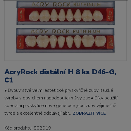
AcryRock distální H 8 ks D46-G,
C1
• Dvouvrstvé velmi estetické pryskyřičné zuby italské
výroby s povrchem napodobujícím živý zub.• Díky použití
speciální pryskyřice nové generace jsou zuby výjimečně
tvrdé a excelentně odolávají abr...
ZOBRAZIT VÍCE
Kód produktu: 802019