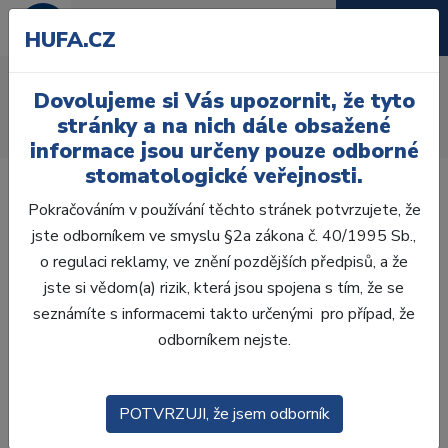
HUFA.CZ
AcryRock distální H
Dovolujeme si Vás upozornit, že tyto
Úvod
Zuby
AcryRock
stránky a na nich dále obsažené
AcryRock distální H 8 ks D46-G, C1
informace jsou určeny pouze odborné
stomatologické veřejnosti.
Pokračováním v používání těchto stránek potvrzujete, že
jste odborníkem ve smyslu §2a zákona č. 40/1995 Sb.,
o regulaci reklamy, ve znění pozdějších předpisů, a že
jste si vědom(a) rizik, která jsou spojena s tím, že se
seznámíte s informacemi takto určenými pro případ, že
odborníkem nejste.
POTVRZUJI, že jsem odborník