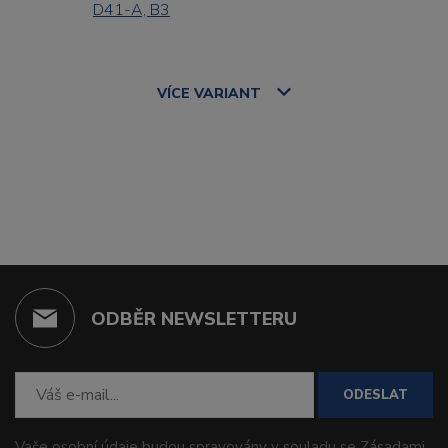
D41-A, B3
VÍCE
VARIANT
ODBĚR NEWSLETTERU
ODESLAT
Vaše osobní údaje budou spravovány v souladu se
Zásadami