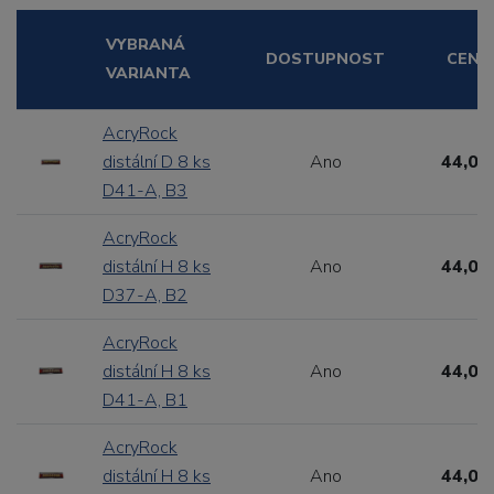
VYBRANÁ
DOSTUPNOST
CENA
VARIANTA
AcryRock
distální D 8 ks
Ano
44,00
D41-A, B3
AcryRock
distální H 8 ks
Ano
44,00
D37-A, B2
AcryRock
distální H 8 ks
Ano
44,00
D41-A, B1
AcryRock
distální H 8 ks
Ano
44,00