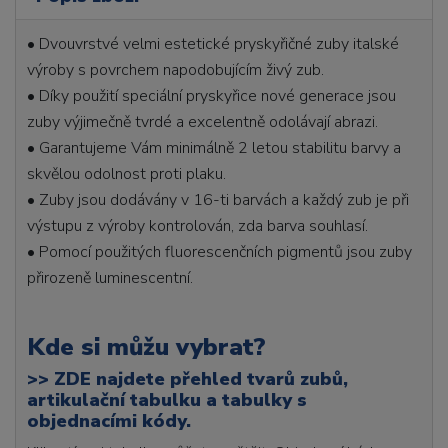
• Dvouvrstvé velmi estetické pryskyřičné zuby italské
výroby s povrchem napodobujícím živý zub.
• Díky použití speciální pryskyřice nové generace jsou
zuby výjimečně tvrdé a excelentně odolávají abrazi.
• Garantujeme Vám minimálně 2 letou stabilitu barvy a
skvělou odolnost proti plaku.
• Zuby jsou dodávány v 16-ti barvách a každý zub je při
výstupu z výroby kontrolován, zda barva souhlasí.
• Pomocí použitých fluorescenčních pigmentů jsou zuby
přirozeně luminescentní.
Kde si můžu vybrat?
>>
ZDE najdete přehled tvarů zubů,
artikulační tabulku a tabulky s
objednacími kódy.