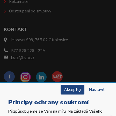
Reklamace
Odstoupení od smlouvy
KONTAKT
Moravní 909, 765 02 Otrokovice
577 926 226 - 229
hufa@hufa.cz
Akceptuji
Nastavit
Principy ochrany soukromí
Přizpůsobujeme se Vám na míru. Na základě Vašeho
Copyright © 2022 Hu-Fa Dental a.s. Všechna práva