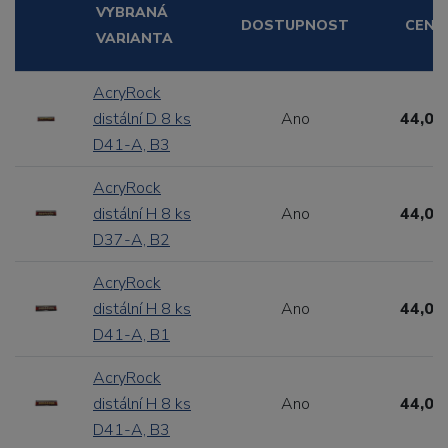
VYBRANÁ
DOSTUPNOST
CENA
VARIANTA
AcryRock
distální D 8 ks
Ano
44,00
D41-A, B3
AcryRock
distální H 8 ks
Ano
44,00
D37-A, B2
AcryRock
distální H 8 ks
Ano
44,00
D41-A, B1
AcryRock
distální H 8 ks
Ano
44,00
D41-A, B3