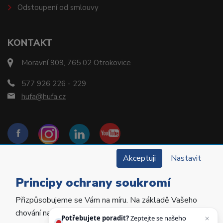
Odstoupení od smlouvy
KONTAKT
Moravní 909, 765 02 Otrokovice
577 926 226 - 229
hufa@hufa.cz
Akceptuji
Nastavit
Principy ochrany soukromí
Přizpůsobujeme se Vám na míru. Na základě Vašeho
Copyright © 2022 Hu-Fa Dental a.s. Všechna práva
chování na webu personalizujeme jeho obsah a
vyhrazena.
Potřebujete poradit?
Zeptejte se našeho