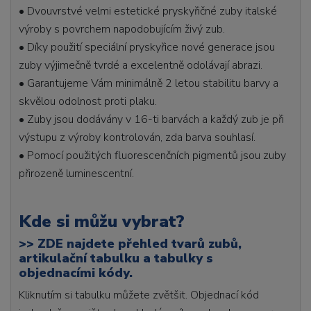
• Dvouvrstvé velmi estetické pryskyřičné zuby italské
výroby s povrchem napodobujícím živý zub.
• Díky použití speciální pryskyřice nové generace jsou
zuby výjimečně tvrdé a excelentně odolávají abrazi.
• Garantujeme Vám minimálně 2 letou stabilitu barvy a
skvělou odolnost proti plaku.
• Zuby jsou dodávány v 16-ti barvách a každý zub je při
výstupu z výroby kontrolován, zda barva souhlasí.
• Pomocí použitých fluorescenčních pigmentů jsou zuby
přirozeně luminescentní.
Kde si můžu vybrat?
>>
ZDE najdete přehled tvarů zubů,
artikulační tabulku a tabulky s
objednacími kódy.
Kliknutím si tabulku můžete zvětšit. Objednací kód