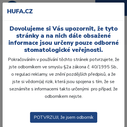
HUFA.CZ
AcryRock 1x28
Dovolujeme si Vás upozornit, že tyto
Úvod
Zuby
AcryRock
stránky a na nich dále obsažené
AcryRock 1x28 S54-I53-D44, A4
informace jsou určeny pouze odborné
stomatologické veřejnosti.
Pokračováním v používání těchto stránek potvrzujete, že
jste odborníkem ve smyslu §2a zákona č. 40/1995 Sb.,
o regulaci reklamy, ve znění pozdějších předpisů, a že
jste si vědom(a) rizik, která jsou spojena s tím, že se
seznámíte s informacemi takto určenými pro případ, že
odborníkem nejste.
POTVRZUJI, že jsem odborník