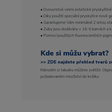
• Dvouvrstvé velmi estetické pryskyřičné
• Díky použití speciální pryskyřice nové 
• Garantujeme Vám minimálně 2 letou stabi
• Zuby jsou dodávány v 16-ti barvách a ka
• Pomocí použitých fluorescenčních pigme
Kde si můžu vybrat?
>>
ZDE najdete přehled tvarů zu
Kliknutím si tabulku můžete zvětšit. Obj
požadovaném množství do košíku