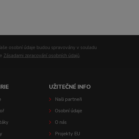
aše osobní údaje budou spravovány v souladu
se
Zásadami zpracování osobních údajů
.
RIE
UŽITEČNÉ INFO
e
Naši partneři
oř
Osobní údaje
táky
O nás
y
Projekty EU