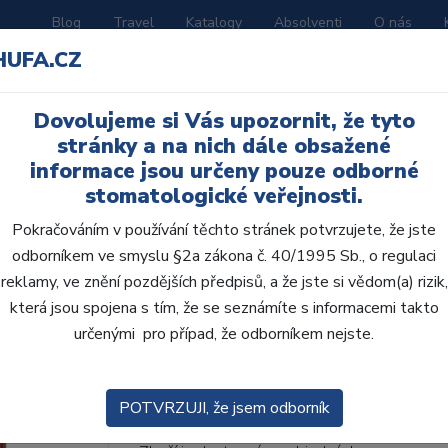
Blog
Travel
Katalogy
Absolventi
O nás
HUFA.CZ
ORATOŘ
AKČNÍ LETÁKY
VZDĚLÁVÁNÍ
Dovolujeme si Vás upozornit, že tyto
ní H
stránky a na nich dále obsažené
informace jsou určeny pouze odborné
stomatologické veřejnosti.
Pokračováním v používání těchto stránek potvrzujete, že jste
odborníkem ve smyslu §2a zákona č. 40/1995 Sb., o regulaci
AcryRock frontální H 6
reklamy, ve znění pozdějších předpisů, a že jste si vědom(a) rizik,
která jsou spojena s tím, že se seznámíte s informacemi takto
• Dvouvrstvé velmi estetické pryskyřičné zu
určenými pro případ, že odborníkem nejste.
zub.• Díky použití speciální pryskyřice nové
odolávají abr...
ZOBRAZIT VÍCE
POTVRZUJI, že jsem odborník
Kód produktu: 801281