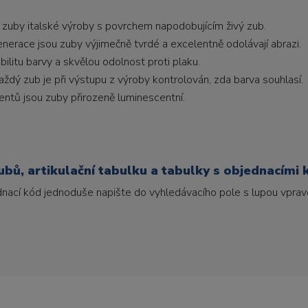
 zuby italské výroby s povrchem napodobujícím živý zub.
generace jsou zuby výjimečně tvrdé a excelentně odolávají abrazi.
litu barvy a skvělou odolnost proti plaku.
ždý zub je při výstupu z výroby kontrolován, zda barva souhlasí.
ntů jsou zuby přirozeně luminescentní.
bů, artikulační tabulku a tabulky s objednacími 
ednací kód jednoduše napište do vyhledávacího pole s lupou vpravo