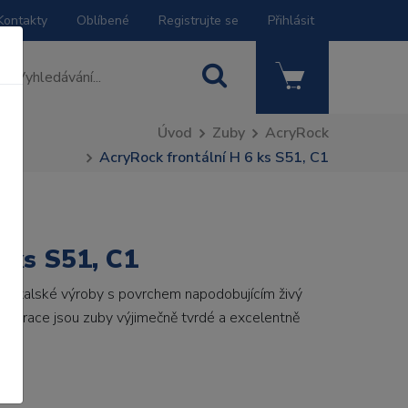
Kontakty
Oblíbené
Registrujte se
Přihlásit
Úvod
Zuby
AcryRock
AcryRock frontální H 6 ks S51, C1
 ks S51, C1
by italské výroby s povrchem napodobujícím živý
 generace jsou zuby výjimečně tvrdé a excelentně