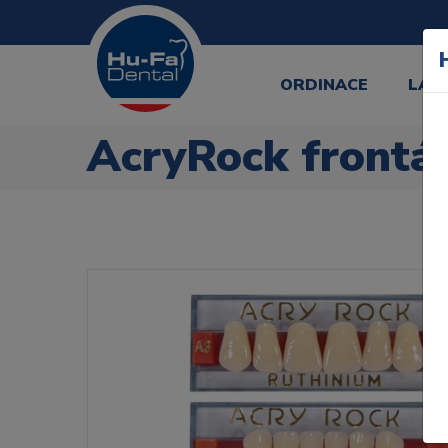
ORDINACE
LAB
AcryRock frontál