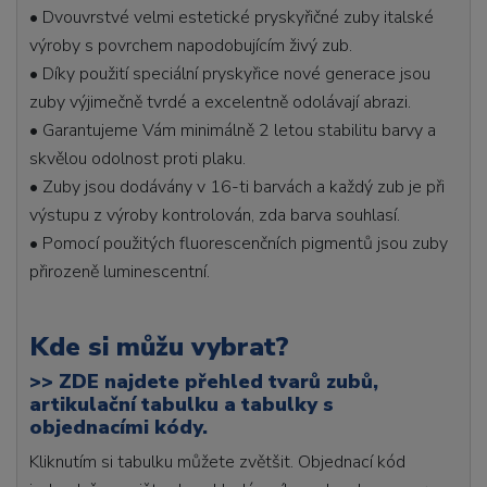
• Dvouvrstvé velmi estetické pryskyřičné zuby italské
výroby s povrchem napodobujícím živý zub.
• Díky použití speciální pryskyřice nové generace jsou
zuby výjimečně tvrdé a excelentně odolávají abrazi.
• Garantujeme Vám minimálně 2 letou stabilitu barvy a
skvělou odolnost proti plaku.
• Zuby jsou dodávány v 16-ti barvách a každý zub je při
výstupu z výroby kontrolován, zda barva souhlasí.
• Pomocí použitých fluorescenčních pigmentů jsou zuby
přirozeně luminescentní.
Kde si můžu vybrat?
>>
ZDE najdete přehled tvarů zubů,
artikulační tabulku a tabulky s
objednacími kódy.
Kliknutím si tabulku můžete zvětšit. Objednací kód