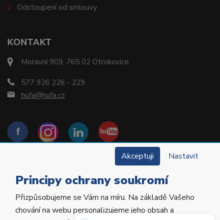
Odstoupení od smlouvy
KONTAKT
Moravní 909, 765 02 Otrokovice
577 926 226 - 229
hufa@hufa.cz
Akceptuji
Nastavit
Principy ochrany soukromí
Přizpůsobujeme se Vám na míru. Na základě Vašeho
Copyright © 2022 Hu-Fa Dental a.s. Všechna práva
chování na webu personalizujeme jeho obsah a
vyhrazena.
Potřebujete poradit?
Zeptejte se našeho