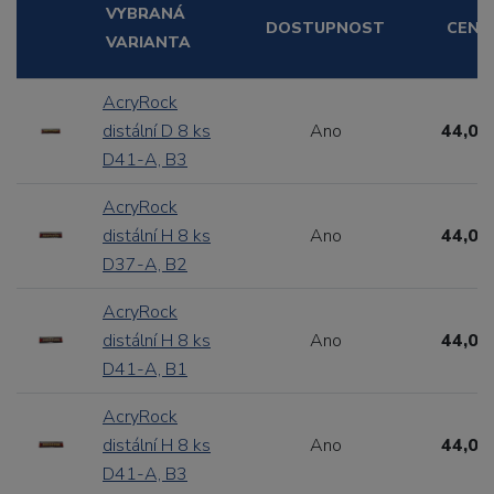
VYBRANÁ
DOSTUPNOST
CENA
VARIANTA
AcryRock
distální D 8 ks
Ano
44,00
D41-A, B3
AcryRock
distální H 8 ks
Ano
44,00
D37-A, B2
AcryRock
distální H 8 ks
Ano
44,00
D41-A, B1
AcryRock
distální H 8 ks
Ano
44,00
D41-A, B3