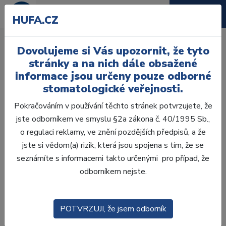
HUFA.CZ
AcryRock frontální H
Dovolujeme si Vás upozornit, že tyto
Úvod
Zuby
AcryRock
stránky a na nich dále obsažené
AcryRock frontální H 6 ks S39, B1
informace jsou určeny pouze odborné
stomatologické veřejnosti.
Pokračováním v používání těchto stránek potvrzujete, že
jste odborníkem ve smyslu §2a zákona č. 40/1995 Sb.,
o regulaci reklamy, ve znění pozdějších předpisů, a že
jste si vědom(a) rizik, která jsou spojena s tím, že se
seznámíte s informacemi takto určenými pro případ, že
odborníkem nejste.
POTVRZUJI, že jsem odborník