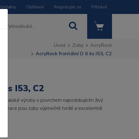
Kontakty
Oblíbené
Registrujte se
Přihlásit
Úvod
Zuby
AcryRock
AcryRock frontální D 6 ks I53, C2
 ks I53, C2
by italské výroby s povrchem napodobujícím živý
 generace jsou zuby výjimečně tvrdé a excelentně