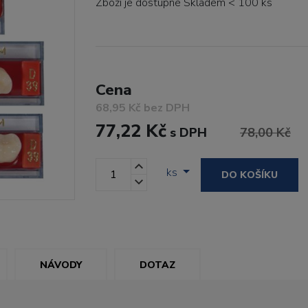
Zboží je dostupné
Skladem < 100 ks
Cena
68,95 Kč bez DPH
77,22 Kč
s DPH
78,00 Kč
ks
DO KOŠÍKU
NÁVODY
DOTAZ