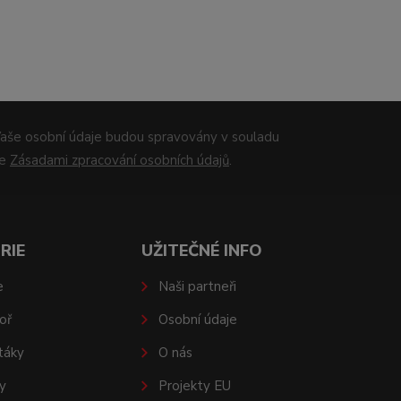
aše osobní údaje budou spravovány v souladu
se
Zásadami zpracování osobních údajů
.
RIE
UŽITEČNÉ INFO
e
Naši partneři
oř
Osobní údaje
táky
O nás
y
Projekty EU