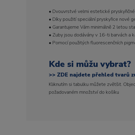
• Dvouvrstvé velmi estetické pryskyřičné
• Díky použití speciální pryskyřice nové 
• Garantujeme Vám minimálně 2 letou stabi
• Zuby jsou dodávány v 16-ti barvách a ka
• Pomocí použitých fluorescenčních pigme
Kde si můžu vybrat?
>>
ZDE najdete přehled tvarů zu
Kliknutím si tabulku můžete zvětšit. Obj
požadovaném množství do košíku