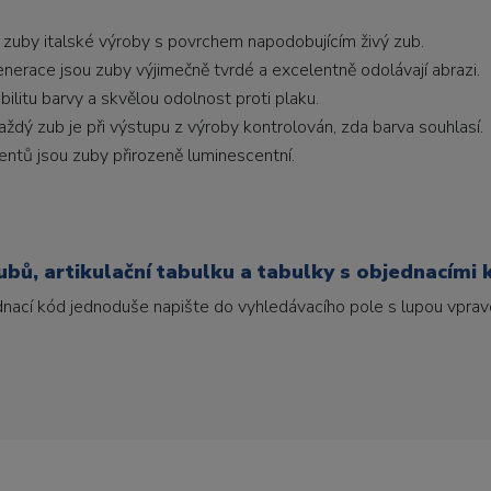
 zuby italské výroby s povrchem napodobujícím živý zub.
generace jsou zuby výjimečně tvrdé a excelentně odolávají abrazi.
litu barvy a skvělou odolnost proti plaku.
ždý zub je při výstupu z výroby kontrolován, zda barva souhlasí.
ntů jsou zuby přirozeně luminescentní.
bů, artikulační tabulku a tabulky s objednacími 
ednací kód jednoduše napište do vyhledávacího pole s lupou vpravo