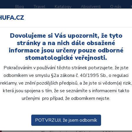
Blog
Travel
Katalogy
Absolventi
O nás
HUFA.CZ
ORATOŘ
AKČNÍ LETÁKY
VZDĚLÁVÁNÍ
Dovolujeme si Vás upozornit, že tyto
ní D
stránky a na nich dále obsažené
informace jsou určeny pouze odborné
stomatologické veřejnosti.
Pokračováním v používání těchto stránek potvrzujete, že jste
odborníkem ve smyslu §2a zákona č. 40/1995 Sb., o regulaci
AcryRock frontální D 6
reklamy, ve znění pozdějších předpisů, a že jste si vědom(a) rizik,
která jsou spojena s tím, že se seznámíte s informacemi takto
• Dvouvrstvé velmi estetické pryskyřičné zu
určenými pro případ, že odborníkem nejste.
zub.• Díky použití speciální pryskyřice nové
odolávají abr...
ZOBRAZIT VÍCE
POTVRZUJI, že jsem odborník
Kód produktu: 801690