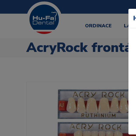
ORDINACE
LAB
AcryRock frontál