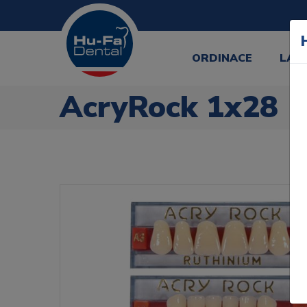
ORDINACE
LAB
AcryRock 1x28