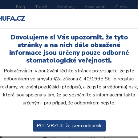
Blog
Travel
Katalogy
Absolventi
O nás
HUFA.CZ
ORATOŘ
AKČNÍ LETÁKY
VZDĚLÁVÁNÍ
Dovolujeme si Vás upozornit, že tyto
stránky a na nich dále obsažené
informace jsou určeny pouze odborné
stomatologické veřejnosti.
Pokračováním v používání těchto stránek potvrzujete, že jste
odborníkem ve smyslu §2a zákona č. 40/1995 Sb., o regulaci
AcryRock 1x28 S65-I6
reklamy, ve znění pozdějších předpisů, a že jste si vědom(a) rizik,
která jsou spojena s tím, že se seznámíte s informacemi takto
• Dvouvrstvé velmi estetické pryskyřičné zu
určenými pro případ, že odborníkem nejste.
zub.• Díky použití speciální pryskyřice nové
odolávají abr...
ZOBRAZIT VÍCE
POTVRZUJI, že jsem odborník
Kód produktu: 803768