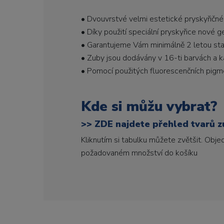
• Dvouvrstvé velmi estetické pryskyřičné
• Díky použití speciální pryskyřice nové 
• Garantujeme Vám minimálně 2 letou stabi
• Zuby jsou dodávány v 16-ti barvách a ka
• Pomocí použitých fluorescenčních pigme
Kde si můžu vybrat?
>>
ZDE najdete přehled tvarů zu
Kliknutím si tabulku můžete zvětšit. Obj
požadovaném množství do košíku