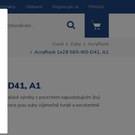
Kontakty
Oblíbené
Registrujte se
Přihlásit
Úvod
Zuby
AcryRock
AcryRock 1x28 S65-I65-D41, A1
5-D41, A1
by italské výroby s povrchem napodobujícím živý
 generace jsou zuby výjimečně tvrdé a excelentně