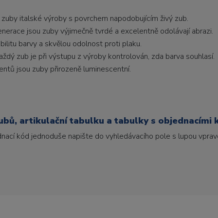
 zuby italské výroby s povrchem napodobujícím živý zub.
generace jsou zuby výjimečně tvrdé a excelentně odolávají abrazi.
litu barvy a skvělou odolnost proti plaku.
ždý zub je při výstupu z výroby kontrolován, zda barva souhlasí.
ntů jsou zuby přirozeně luminescentní.
bů, artikulační tabulku a tabulky s objednacími 
ednací kód jednoduše napište do vyhledávacího pole s lupou vpravo