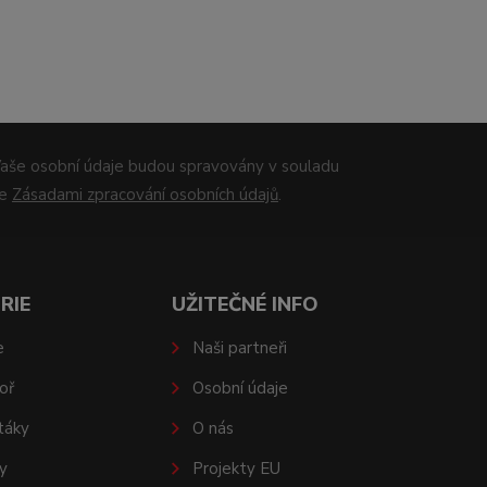
aše osobní údaje budou spravovány v souladu
se
Zásadami zpracování osobních údajů
.
RIE
UŽITEČNÉ INFO
e
Naši partneři
oř
Osobní údaje
táky
O nás
y
Projekty EU