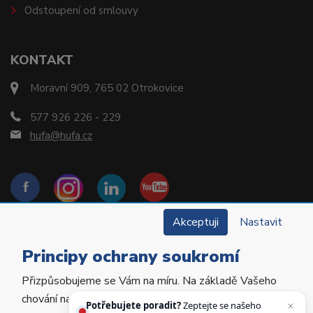
Odstoupení od smlouvy
KONTAKT
Moravní 909, 765 02 Otrokovice
577 926 226 - 229
hufa@hufa.cz
Akceptuji
Nastavit
Principy ochrany soukromí
Přizpůsobujeme se Vám na míru. Na základě Vašeho
Copyright © 2022 Hu-Fa Dental a.s. Všechna práva
chování na webu personalizujeme jeho obsah a
vyhrazena.
Potřebujete poradit?
Zeptejte se našeho