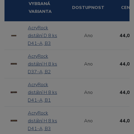
VYBRANÁ
DOSTUPNOST
CENA
VARIANTA
AcryRock
distální D 8 ks
Ano
44,00
D41-A, B3
AcryRock
distální H 8 ks
Ano
44,00
D37-A, B2
AcryRock
distální H 8 ks
Ano
44,00
D41-A, B1
AcryRock
distální H 8 ks
Ano
44,00
D41-A, B3