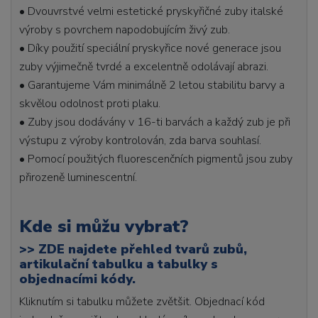
• Dvouvrstvé velmi estetické pryskyřičné zuby italské
výroby s povrchem napodobujícím živý zub.
• Díky použití speciální pryskyřice nové generace jsou
zuby výjimečně tvrdé a excelentně odolávají abrazi.
• Garantujeme Vám minimálně 2 letou stabilitu barvy a
skvělou odolnost proti plaku.
• Zuby jsou dodávány v 16-ti barvách a každý zub je při
výstupu z výroby kontrolován, zda barva souhlasí.
• Pomocí použitých fluorescenčních pigmentů jsou zuby
přirozeně luminescentní.
Kde si můžu vybrat?
>>
ZDE najdete přehled tvarů zubů,
artikulační tabulku a tabulky s
objednacími kódy.
Kliknutím si tabulku můžete zvětšit. Objednací kód