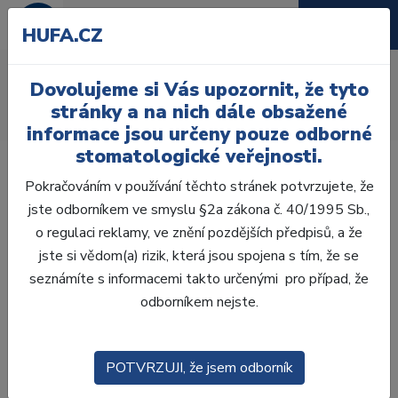
HUFA.CZ
AcryRock distální D
Dovolujeme si Vás upozornit, že tyto
Úvod
Zuby
AcryRock
stránky a na nich dále obsažené
AcryRock distální D 8 ks D46-G, C4
informace jsou určeny pouze odborné
stomatologické veřejnosti.
Pokračováním v používání těchto stránek potvrzujete, že
jste odborníkem ve smyslu §2a zákona č. 40/1995 Sb.,
o regulaci reklamy, ve znění pozdějších předpisů, a že
jste si vědom(a) rizik, která jsou spojena s tím, že se
seznámíte s informacemi takto určenými pro případ, že
odborníkem nejste.
POTVRZUJI, že jsem odborník