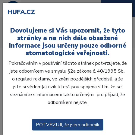
HUFA.CZ
AcryRock 1x28
Dovolujeme si Vás upozornit, že tyto
Úvod
Zuby
AcryRock
stránky a na nich dále obsažené
AcryRock 1x28 S26-I46-D39, C1
informace jsou určeny pouze odborné
stomatologické veřejnosti.
Pokračováním v používání těchto stránek potvrzujete, že
jste odborníkem ve smyslu §2a zákona č. 40/1995 Sb.,
o regulaci reklamy, ve znění pozdějších předpisů, a že
jste si vědom(a) rizik, která jsou spojena s tím, že se
seznámíte s informacemi takto určenými pro případ, že
odborníkem nejste.
POTVRZUJI, že jsem odborník