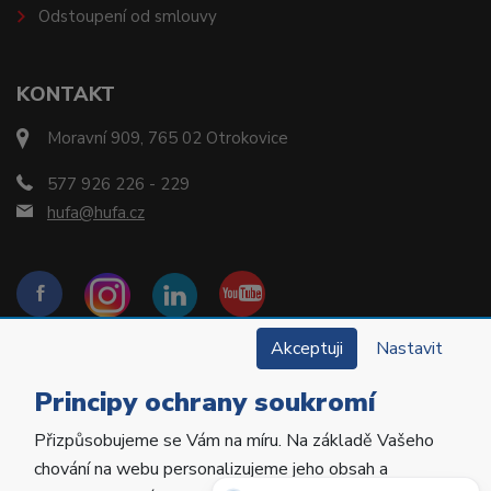
Odstoupení od smlouvy
KONTAKT
Moravní 909, 765 02 Otrokovice
577 926 226 - 229
hufa@hufa.cz
Akceptuji
Nastavit
Principy ochrany soukromí
Přizpůsobujeme se Vám na míru. Na základě Vašeho
Copyright © 2022 Hu-Fa Dental a.s. Všechna práva
chování na webu personalizujeme jeho obsah a
vyhrazena.