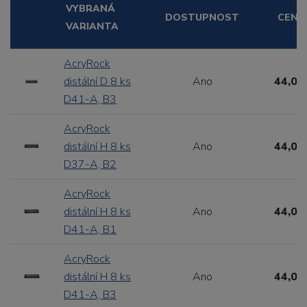
VYBRANÁ
DOSTUPNOST
CENA
VARIANTA
AcryRock
distální D 8 ks
Ano
44,00
D41-A, B3
AcryRock
distální H 8 ks
Ano
44,00
D37-A, B2
AcryRock
distální H 8 ks
Ano
44,00
D41-A, B1
AcryRock
distální H 8 ks
Ano
44,00
D41-A, B3